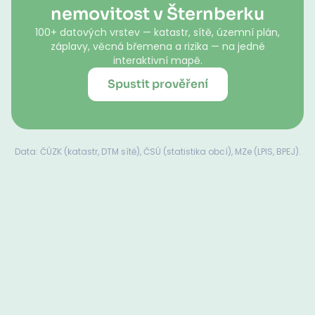
nemovitost v Šternberku
100+ datových vrstev — katastr, sítě, územní plán,
záplavy, věcná břemena a rizika — na jedné
interaktivní mapě.
Spustit prověření
Data: ČÚZK (katastr, DTM sítě), ČSÚ (statistika obcí), MZe (LPIS, BPEJ).