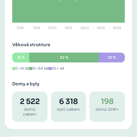
2018
2019
2020
2021
2022
2023
2024
Věková struktura
15
%
62
%
23
%
0–14 let
15–64 let
65+ let
Domy a byty
2 522
6 318
198
domů
bytů celkem
domů 2016+
celkem