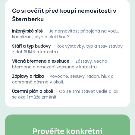
Co si ověřit před koupí nemovitosti v
Šternberku
Inženýrské sítě
—
Je nemovitost připojená na vodu,
kanalizaci, plyn a elektřinu?
Stáří a typ budovy
—
Rok výstavby, typ a stav stavby
z dat RUIAN a katastru.
Věcná břemena a exekuce
—
Zástavy, věcná
břemena a omezení zapsaná v katastru.
Záplavy a rizika
—
Povodně, sesuvy, radon, hluk a
ochranná pásma v okolí.
Územní plán a okolí
—
Co se smí stavět vedle a jak
se okolí může změnit.
Prověřte konkrétní