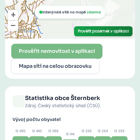
Prověřit nemovitost v aplikaci
Mapa sítí na celou obrazovku
Statistika obce
Šternberk
Zdroj: Český statistický úřad (ČSÚ).
Vývoj počtu obyvatel
13 495
13 440
13 388
13 239
13 264
13 239
13 144