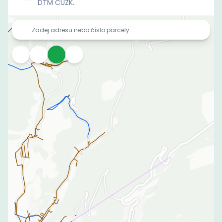
DTM ČÚZK.