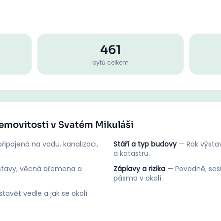
461
bytů celkem
nemovitosti v Svatém Mikuláši
řipojená na vodu, kanalizaci,
Stáří a typ budovy
—
Rok výstav
a katastru.
stavy, věcná břemena a
Záplavy a rizika
—
Povodně, ses
pásma v okolí.
tavět vedle a jak se okolí