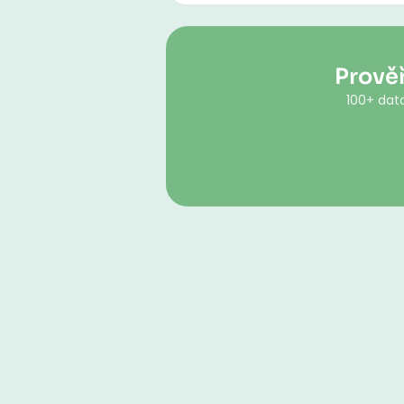
Prověř
100+ dato