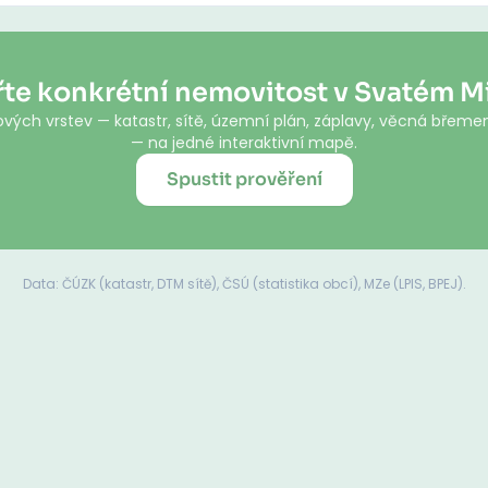
te konkrétní nemovitost v Svatém M
vých vrstev — katastr, sítě, územní plán, záplavy, věcná břemen
— na jedné interaktivní mapě.
Spustit prověření
Data: ČÚZK (katastr, DTM sítě), ČSÚ (statistika obcí), MZe (LPIS, BPEJ).