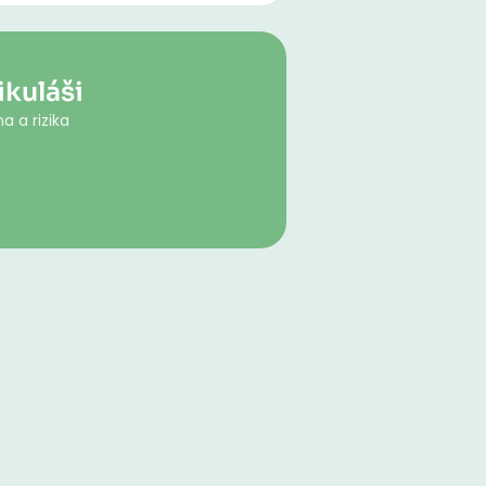
ikuláši
a a rizika