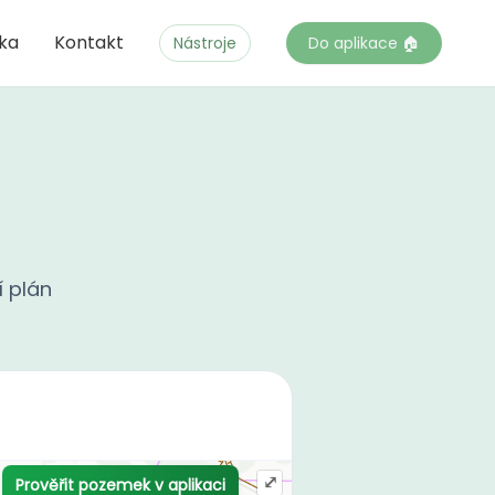
čka
Kontakt
Nástroje
Do aplikace 🏠
í plán