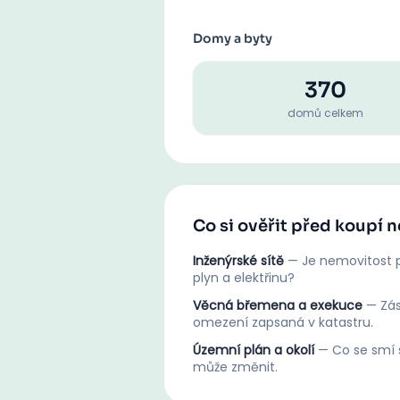
Domy a byty
370
domů celkem
Co si ověřit před koupí 
Inženýrské sítě
—
Je nemovitost p
plyn a elektřinu?
Věcná břemena a exekuce
—
Zá
omezení zapsaná v katastru.
Územní plán a okolí
—
Co se smí s
může změnit.