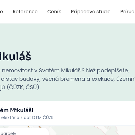
je
Reference
Ceník
Případové studie
Příru
ikuláš
 nemovitost v Svatém Mikuláši? Než podepíšete,
áří a stav budovy, věcná břemena a exekuce, územn
rojů (ČÚZK, ČSÚ).
tém Mikuláši
 elektřina z dat DTM ČÚZK.