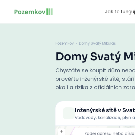
Jak to fungu
Pozemkov
›
Domy Svatý Mikuláš
Domy Svatý M
Chystáte se koupit dům nebo
prověřte inženýrské sítě, st
okolí a rizika z oficiálních zd
Inženýrské sítě
v Sva
Vodovody, kanalizace, plyn a