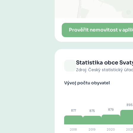
Prověřit nemovitost v apli
Statistika obce
Svat
Zdroj: Český statistický úřa
Vývoj počtu obyvatel
895
879
877
875
2018
2019
2020
2021