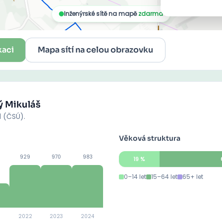
kaci
Mapa sítí na celou obrazovku
ý Mikuláš
d (ČSÚ).
Věková struktura
929
970
983
19
%
0–14 let
15–64 let
65+ let
2022
2023
2024