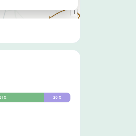
61
%
20
%