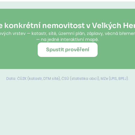
e konkrétní nemovitost v Velkých Her
vých vrstev — katastr, sítě, územní plán, záplavy, věcná břemen
— na jedné interaktivní mapě.
Spustit prověření
Data: ČÚZK (katastr, DTM sítě), ČSÚ (statistika obcí), MZe (LPIS, BPEJ).