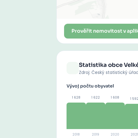
Prověřit nemovitost v apli
Statistika obce
Velk
Zdroj: Český statistický úřa
Vývoj počtu obyvatel
1 628
1 622
1 608
1 59
2018
2019
2020
2021