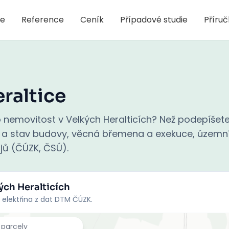
je
Reference
Ceník
Případové studie
Příru
raltice
nemovitost v Velkých Heralticích? Než podepíšete
áří a stav budovy, věcná břemena a exekuce, územn
rojů (ČÚZK, ČSÚ).
ých Heralticích
 elektřina z dat DTM ČÚZK.