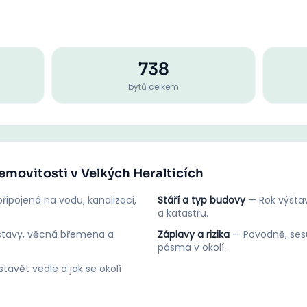
738
bytů celkem
nemovitosti v Velkých Heralticích
řipojená na vodu, kanalizaci,
Stáří a typ budovy
—
Rok výstav
a katastru.
stavy, věcná břemena a
Záplavy a rizika
—
Povodně, ses
pásma v okolí.
tavět vedle a jak se okolí