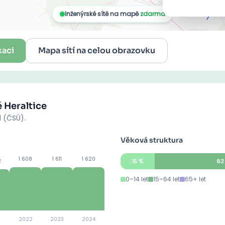
kaci
Mapa sítí na celou obrazovku
é Heraltice
d (ČSÚ).
Věková struktura
1 608
1 611
1 620
2
15
%
62
0–14 let
15–64 let
65+ let
2022
2023
2024