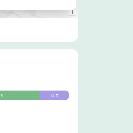
%
22
%