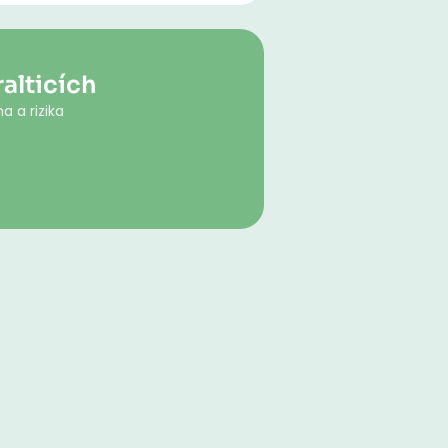
alticích
a a rizika