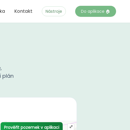
čka
Kontakt
Nástroje
Do aplikace 🏠
,
í plán