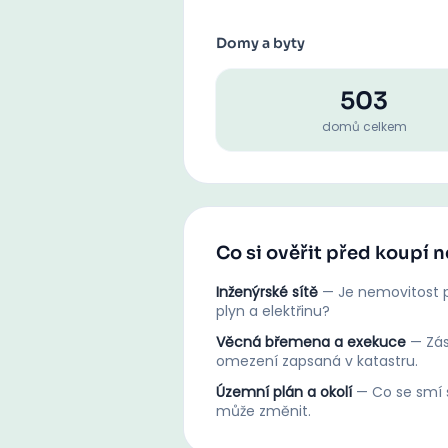
Domy a byty
503
domů celkem
Co si ověřit před koupí 
Inženýrské sítě
—
Je nemovitost p
plyn a elektřinu?
Věcná břemena a exekuce
—
Zá
omezení zapsaná v katastru.
Územní plán a okolí
—
Co se smí s
může změnit.