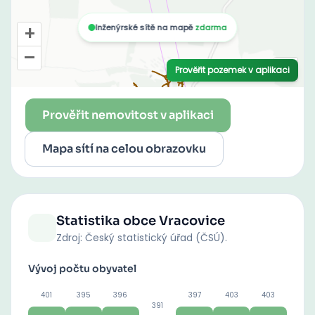
Prověřit nemovitost v aplikaci
Mapa sítí na celou obrazovku
Statistika obce
Vracovice
Zdroj: Český statistický úřad (ČSÚ).
Vývoj počtu obyvatel
401
395
396
397
403
403
391