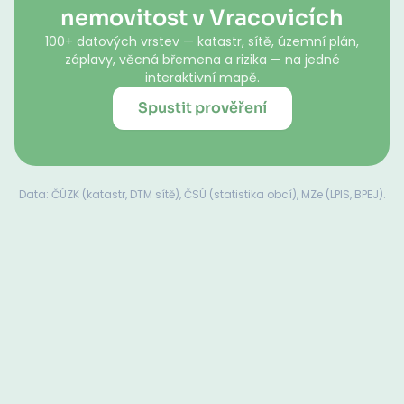
nemovitost v Vracovicích
100+ datových vrstev — katastr, sítě, územní plán,
záplavy, věcná břemena a rizika — na jedné
interaktivní mapě.
Spustit prověření
Data: ČÚZK (katastr, DTM sítě), ČSÚ (statistika obcí), MZe (LPIS, BPEJ).