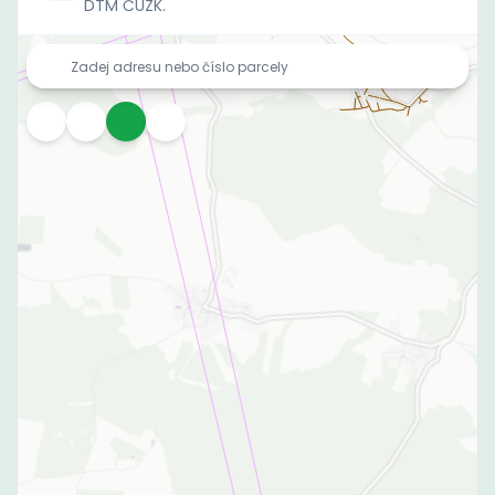
DTM ČÚZK.