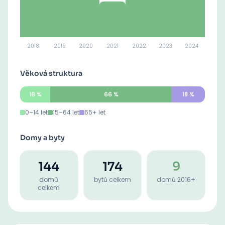
2018
2019
2020
2021
2022
2023
2024
Věková struktura
16
%
66
%
18
%
0–14 let
15–64 let
65+ let
Domy a byty
144
174
9
domů
bytů celkem
domů 2016+
celkem