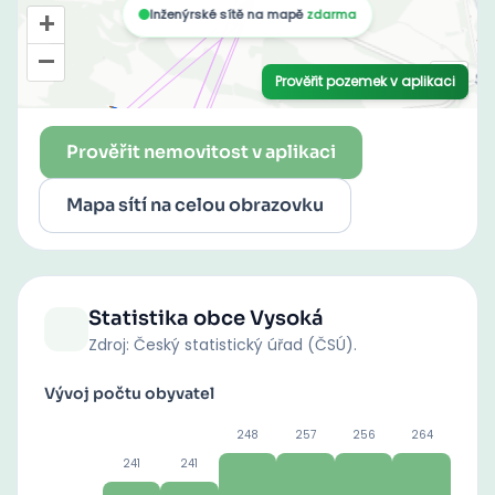
Prověřit nemovitost v aplikaci
Mapa sítí na celou obrazovku
Statistika obce
Vysoká
Zdroj: Český statistický úřad (ČSÚ).
Vývoj počtu obyvatel
248
257
256
264
241
241