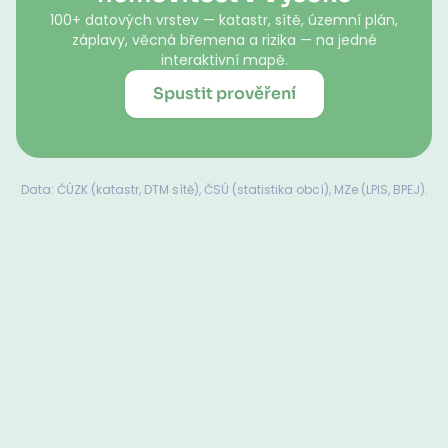
100+ datových vrstev — katastr, sítě, územní plán,
záplavy, věcná břemena a rizika — na jedné
interaktivní mapě.
Spustit prověření
Data: ČÚZK (katastr, DTM sítě), ČSÚ (statistika obcí), MZe (LPIS, BPEJ).