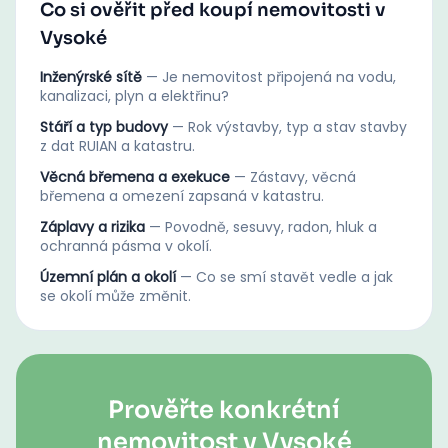
Co si ověřit před koupí nemovitosti v
Vysoké
Inženýrské sítě
—
Je nemovitost připojená na vodu,
kanalizaci, plyn a elektřinu?
Stáří a typ budovy
—
Rok výstavby, typ a stav stavby
z dat RUIAN a katastru.
Věcná břemena a exekuce
—
Zástavy, věcná
břemena a omezení zapsaná v katastru.
Záplavy a rizika
—
Povodně, sesuvy, radon, hluk a
ochranná pásma v okolí.
Územní plán a okolí
—
Co se smí stavět vedle a jak
se okolí může změnit.
Prověřte konkrétní
nemovitost v Vysoké