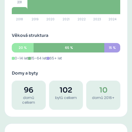
231
2018
2019
2020
2021
2022
2023
2024
Věková struktura
20
%
65
%
15
%
0–14 let
15–64 let
65+ let
Domy a byty
96
102
10
domů
bytů celkem
domů 2016+
celkem