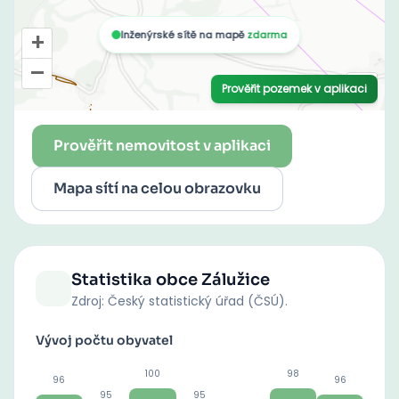
Prověřit nemovitost v aplikaci
Mapa sítí na celou obrazovku
Statistika obce
Zálužice
Zdroj: Český statistický úřad (ČSÚ).
Vývoj počtu obyvatel
100
98
96
96
95
95