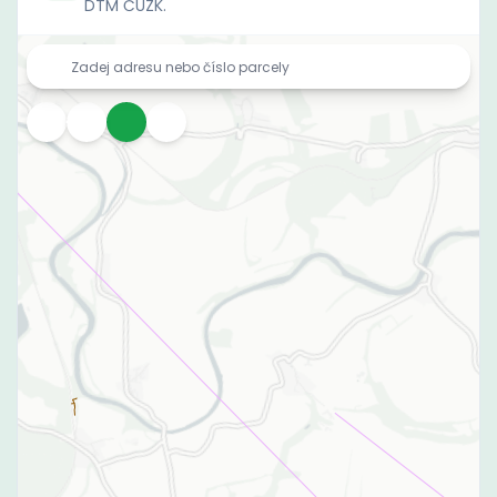
DTM ČÚZK.