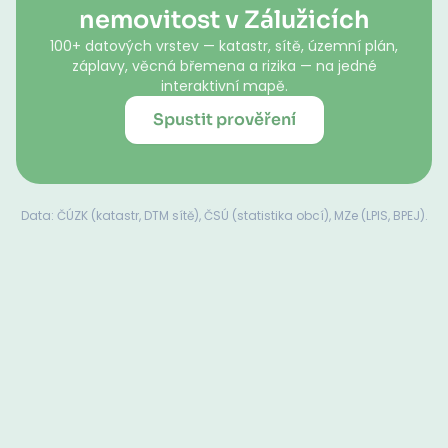
nemovitost v Zálužicích
100+ datových vrstev — katastr, sítě, územní plán,
záplavy, věcná břemena a rizika — na jedné
interaktivní mapě.
Spustit prověření
Data: ČÚZK (katastr, DTM sítě), ČSÚ (statistika obcí), MZe (LPIS, BPEJ).