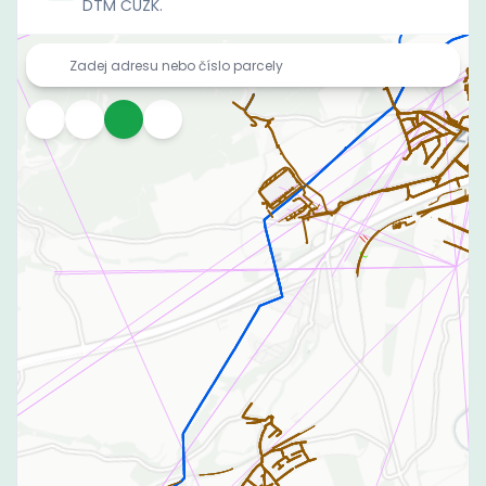
DTM ČÚZK.