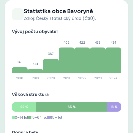
Statistika obce
Bavoryně
Zdroj: Český statistický úřad (ČSÚ).
Vývoj počtu obyvatel
402
422
433
434
367
348
344
2018
2019
2020
2021
2022
2023
2024
Věková struktura
22
%
65
%
13
%
0–14 let
15–64 let
65+ let
Domy a byty