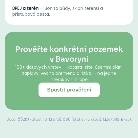
BPEJ a terén
—
Bonita půdy, sklon terénu a
přístupová cesta.
Prověřte konkrétní pozemek
v Bavoryni
100+ datových vrstev — katastr, sítě, územní plán,
záplavy, věcná břemena a rizika — na jedné
interaktivní mapě.
Spustit prověření
Data: ČÚZK (katastr, DTM sítě), ČSÚ (statistika obcí), MZe (LPIS, BPEJ).