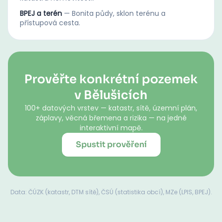
BPEJ a terén
—
Bonita půdy, sklon terénu a
přístupová cesta.
Prověřte konkrétní pozemek
v Bělušicích
100+ datových vrstev — katastr, sítě, územní plán,
záplavy, věcná břemena a rizika — na jedné
interaktivní mapě.
Spustit prověření
Data: ČÚZK (katastr, DTM sítě), ČSÚ (statistika obcí), MZe (LPIS, BPEJ).