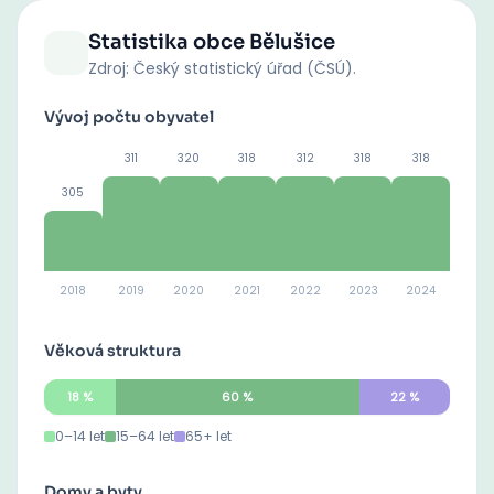
Statistika obce
Bělušice
Zdroj: Český statistický úřad (ČSÚ).
Vývoj počtu obyvatel
311
320
318
312
318
318
305
2018
2019
2020
2021
2022
2023
2024
Věková struktura
18
%
60
%
22
%
0–14 let
15–64 let
65+ let
Domy a byty