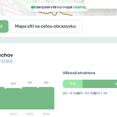
ci
Mapa sítí na celou obrazovku
uchov
d (ČSÚ).
Věková struktura
418
433
404
17
%
6
0–14 let
15–64 let
65+ let
2022
2023
2024