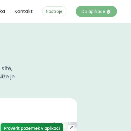
čka
Kontakt
Nástroje
Do aplikace 🏠
sítě,
íže je