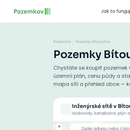
Jak to fungu
Pozemkov
›
Pozemky Bítouchov
Pozemky Bíto
Chystáte se koupit pozemek v
územní plán, cenu půdy a stati
mapa sítí a přehled obce — ko
Inženýrské sítě
v Bít
Vodovody, kanalizace, plyn a