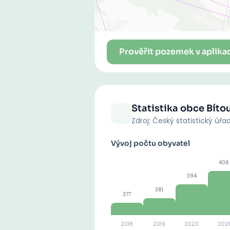
Prověřit pozemek v aplika
Statistika obce
Bíto
Zdroj: Český statistický úřa
Vývoj počtu obyvatel
406
394
381
377
2018
2019
2020
2021