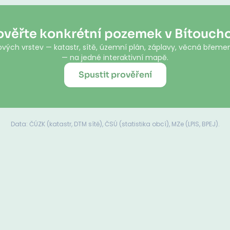
ověřte konkrétní pozemek v Bítouch
vých vrstev — katastr, sítě, územní plán, záplavy, věcná břemen
— na jedné interaktivní mapě.
Spustit prověření
Data: ČÚZK (katastr, DTM sítě), ČSÚ (statistika obcí), MZe (LPIS, BPEJ).