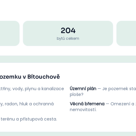
204
bytů celkem
 pozemku v Bítouchově
třiny, vody, plynu a kanalizace
Územní plán
—
Je pozemek stav
ploše?
y, radon, hluk a ochranná
Věcná břemena
—
Omezení a z
nemovitostí.
 terénu a přístupová cesta.