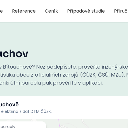
je
Reference
Ceník
Případové studie
Příru
uchov
 Bítouchově? Než podepíšete, prověřte inženýrské 
stiku obce z oficiálních zdrojů (ČÚZK, ČSÚ, MZe). N
nkrétní parcelu pak prověříte v aplikaci.
ouchově
 elektřina z dat DTM ČÚZK.