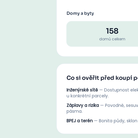
Domy a byty
158
domů celkem
Co si ověřit před koupí
Inženýrské sítě
—
Dostupnost elek
u konkrétní parcely.
Záplavy a rizika
—
Povodně, sesuv
pásma.
BPEJ a terén
—
Bonita půdy, sklon