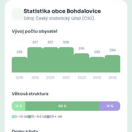
Statistika obce
Bohdalovice
Zdroj: Český statistický úřad (ČSÚ).
Vývoj počtu obyvatel
307
307
308
295
294
293
293
2018
2019
2020
2021
2022
2023
2024
Věková struktura
13
%
68
%
19
%
0–14 let
15–64 let
65+ let
Domy a byty