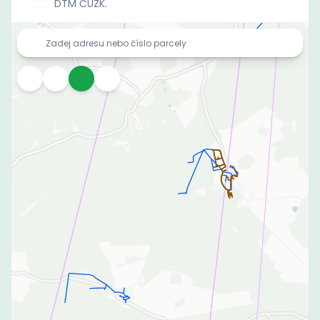
DTM ČÚZK.