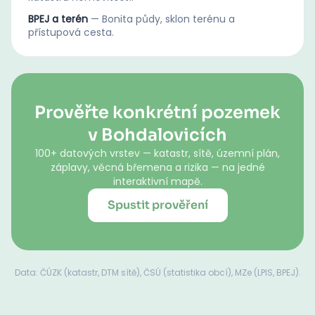
BPEJ a terén
—
Bonita půdy, sklon terénu a
přístupová cesta.
Prověřte konkrétní pozemek
v Bohdalovicích
100+ datových vrstev — katastr, sítě, územní plán,
záplavy, věcná břemena a rizika — na jedné
interaktivní mapě.
Spustit prověření
Data: ČÚZK (katastr, DTM sítě), ČSÚ (statistika obcí), MZe (LPIS, BPEJ).