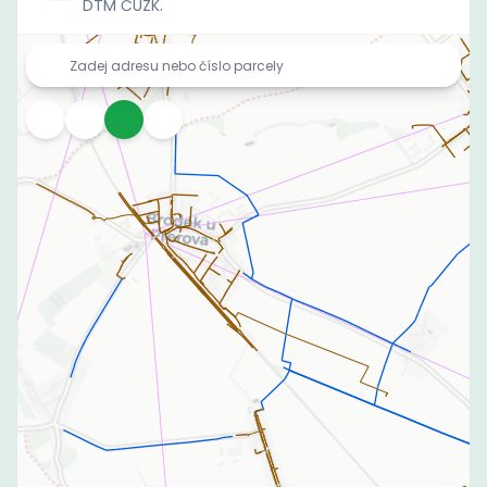
DTM ČÚZK.