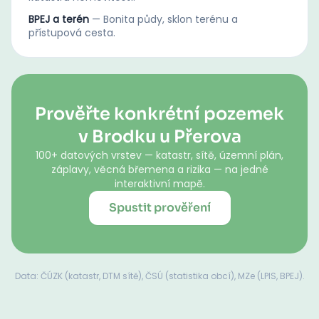
BPEJ a terén
—
Bonita půdy, sklon terénu a
přístupová cesta.
Prověřte konkrétní pozemek
v Brodku u Přerova
100+ datových vrstev — katastr, sítě, územní plán,
záplavy, věcná břemena a rizika — na jedné
interaktivní mapě.
Spustit prověření
Data: ČÚZK (katastr, DTM sítě), ČSÚ (statistika obcí), MZe (LPIS, BPEJ).