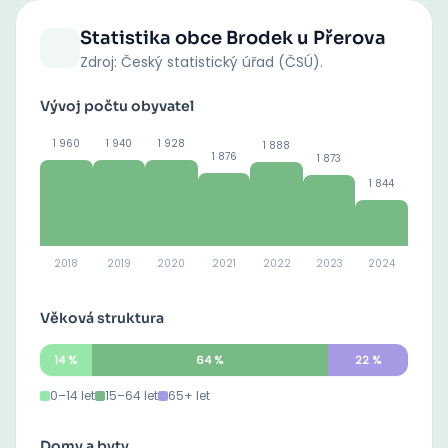
Statistika obce
Brodek u Přerova
Zdroj: Český statistický úřad (ČSÚ).
Vývoj počtu obyvatel
1 960
1 940
1 928
1 888
1 876
1 873
1 844
2018
2019
2020
2021
2022
2023
2024
Věková struktura
14
%
64
%
22
%
0–14 let
15–64 let
65+ let
Domy a byty