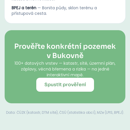
BPEJ a terén
—
Bonita půdy, sklon terénu a
přístupová cesta.
Prověřte konkrétní pozemek
v Bukovně
100+ datových vrstev — katastr, sítě, územní plán,
záplavy, věcná břemena a rizika — na jedné
interaktivní mapě.
Spustit prověření
Data: ČÚZK (katastr, DTM sítě), ČSÚ (statistika obcí), MZe (LPIS, BPEJ).