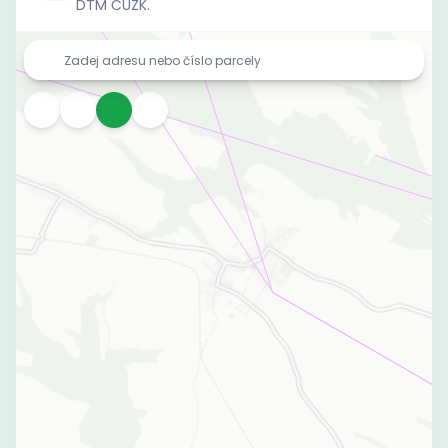
DTM ČÚZK.