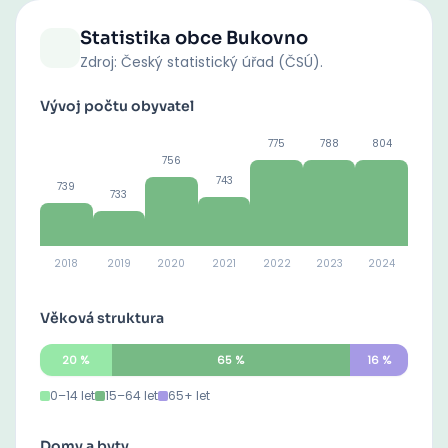
Statistika obce
Bukovno
Zdroj: Český statistický úřad (ČSÚ).
Vývoj počtu obyvatel
775
788
804
756
743
739
733
2018
2019
2020
2021
2022
2023
2024
Věková struktura
20
%
65
%
16
%
0–14 let
15–64 let
65+ let
Domy a byty