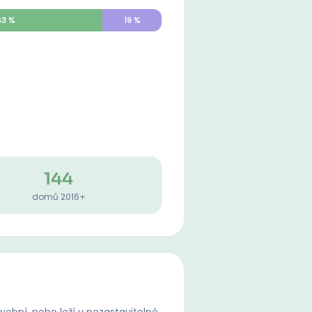
63
%
19
%
144
domů 2016+