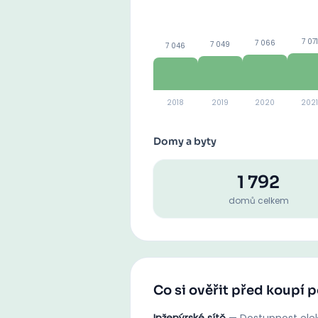
7 071
7 066
7 049
7 046
2018
2019
2020
2021
Domy a byty
1 792
domů celkem
Co si ověřit před koupí