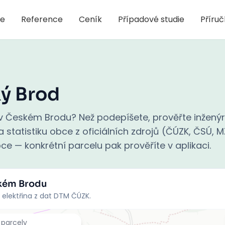
je
Reference
Ceník
Případové studie
Příru
ý Brod
v Českém Brodu? Než podepíšete, prověřte inžený
 statistiku obce z oficiálních zdrojů (ČÚZK, ČSÚ, M
ce — konkrétní parcelu pak prověříte v aplikaci.
kém Brodu
 elektřina z dat DTM ČÚZK.