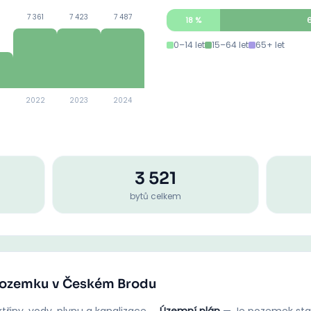
7 361
7 423
7 487
18
%
0–14 let
15–64 let
65+ let
2022
2023
2024
3 521
bytů celkem
 pozemku v Českém Brodu