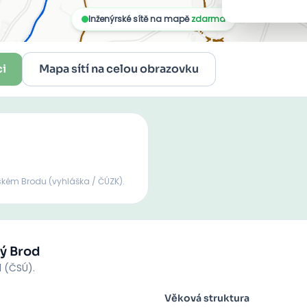
ci
Mapa sítí na celou obrazovku
ském Brodu
(vyhláška / ČÚZK).
ý Brod
d (ČSÚ).
Věková struktura