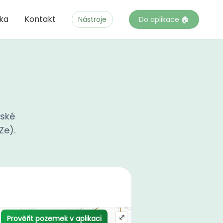
čka
Kontakt
Nástroje
Do aplikace 🏠
rské
Ze).