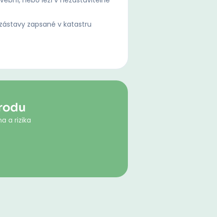
ební, nebo leží v nezastavitelné
ástavy zapsané v katastru
rodu
a a rizika