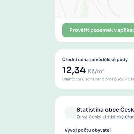
Prověřit pozemek v aplika
Úřední cena zemědělské půdy
12,34
Kč/m²
Orientační úřední cena orné půdy
v Če
Statistika obce
Česk
Zdroj: Český statistický úřa
Vývoj počtu obyvatel