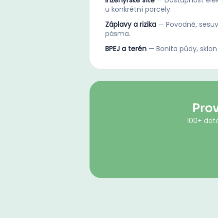
Inženýrské sítě
—
Dostupnost elek
u konkrétní parcely.
Záplavy a rizika
—
Povodně, sesuv
pásma.
BPEJ a terén
—
Bonita půdy, sklon
Pro
100+ dato