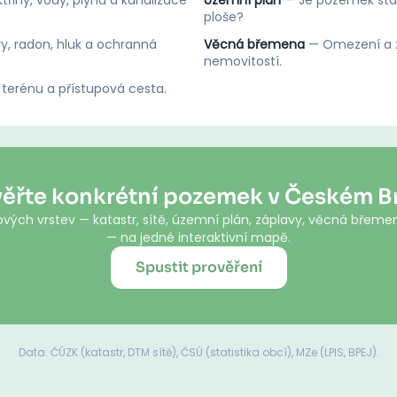
třiny, vody, plynu a kanalizace
Územní plán
—
Je pozemek stav
ploše?
y, radon, hluk a ochranná
Věcná břemena
—
Omezení a z
nemovitostí.
 terénu a přístupová cesta.
věřte konkrétní pozemek v Českém B
vých vrstev — katastr, sítě, územní plán, záplavy, věcná břemen
— na jedné interaktivní mapě.
Spustit prověření
Data: ČÚZK (katastr, DTM sítě), ČSÚ (statistika obcí), MZe (LPIS, BPEJ).