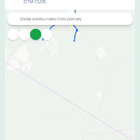
DTM ČÚZK.