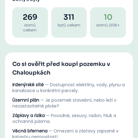
269
311
10
domů
bytů celkem
domů 2016+
celkem
Co si ověřit před koupí pozemku v
Chaloupkách
Inženýrské sítě
—
Dostupnost elektřiny, vody, plynu a
kanalizace u konkrétní parcely.
Územní plán
—
Je pozemek stavební, nebo leží v
nezastavitelné ploše?
Záplavy a rizika
—
Povodně, sesuvy, radon, hluk a
ochranná pásma.
Věcná břemena
—
Omezení a zástavy zapsané v
katastru nemovitostí.