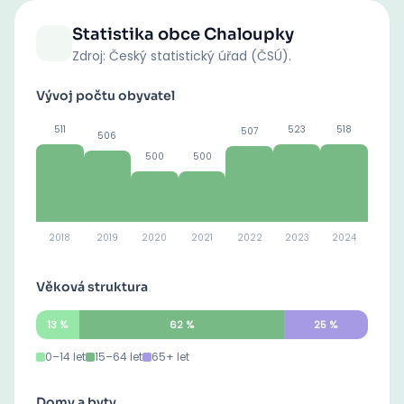
Statistika obce
Chaloupky
Zdroj: Český statistický úřad (ČSÚ).
Vývoj počtu obyvatel
511
523
518
507
506
500
500
2018
2019
2020
2021
2022
2023
2024
Věková struktura
13
%
62
%
25
%
0–14 let
15–64 let
65+ let
Domy a byty