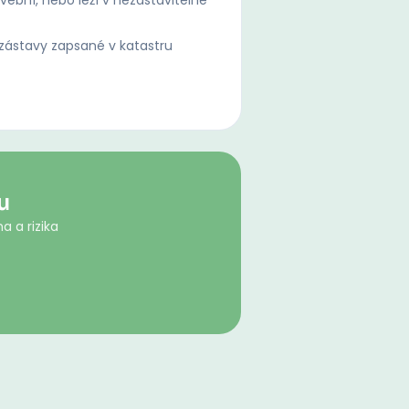
ební, nebo leží v nezastavitelné
ástavy zapsané v katastru
u
a a rizika