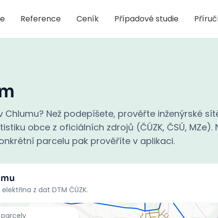
je
Reference
Ceník
Případové studie
Příru
um
 Chlumu? Než podepíšete, prověřte inženýrské sít
stiku obce z oficiálních zdrojů (ČÚZK, ČSÚ, MZe). N
nkrétní parcelu pak prověříte v aplikaci.
umu
 elektřina z dat DTM ČÚZK.