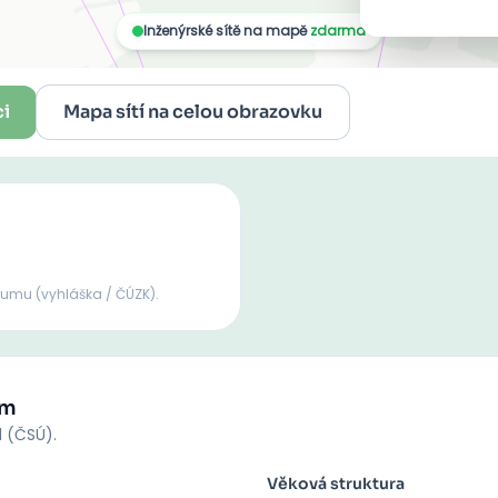
ci
Mapa sítí na celou obrazovku
lumu
(vyhláška / ČÚZK).
um
d (ČSÚ).
Věková struktura