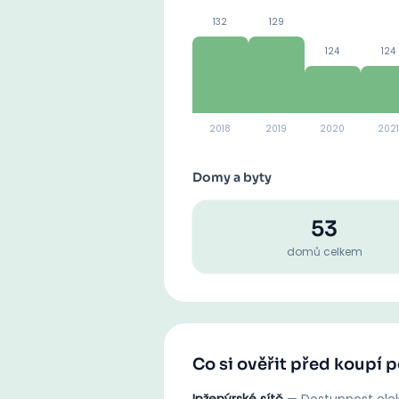
132
129
124
124
2018
2019
2020
2021
Domy a byty
53
domů celkem
Co si ověřit před koupí