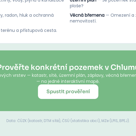
třiny, vody, plynu a kanalizace
Územní plán
—
Je pozemek stav
ploše?
y, radon, hluk a ochranná
Věcná břemena
—
Omezení a z
nemovitostí.
 terénu a přístupová cesta.
Prověřte konkrétní pozemek v Chlum
vých vrstev — katastr, sítě, územní plán, záplavy, věcná břemen
— na jedné interaktivní mapě.
Spustit prověření
Data: ČÚZK (katastr, DTM sítě), ČSÚ (statistika obcí), MZe (LPIS, BPEJ).