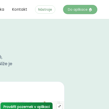
čka
Kontakt
Nástroje
Do aplikace 🏠
ě,
íže je