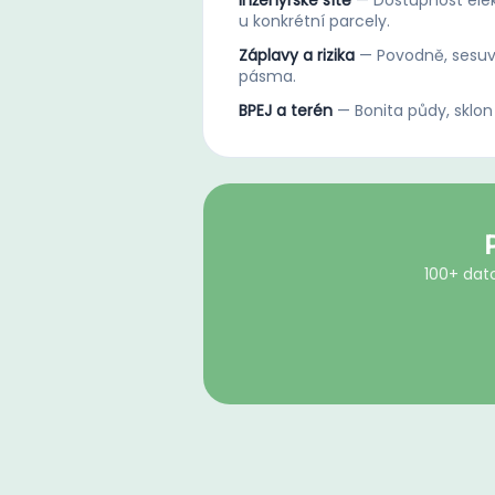
Inženýrské sítě
—
Dostupnost elek
u konkrétní parcely.
Záplavy a rizika
—
Povodně, sesuv
pásma.
BPEJ a terén
—
Bonita půdy, sklon
100+ dato