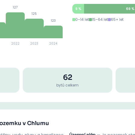
127
9
%
69
%
125
0–14 let
15–64 let
65+ let
123
2022
2023
2024
62
bytů celkem
 pozemku v Chlumu