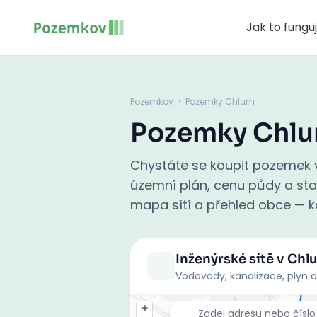
Jak to fungu
Pozemkov
›
Pozemky Chlum
Pozemky Chl
Chystáte se koupit pozemek v
územní plán, cenu půdy a stati
mapa sítí a přehled obce — ko
Inženýrské sítě
v Chl
Vodovody, kanalizace, plyn a