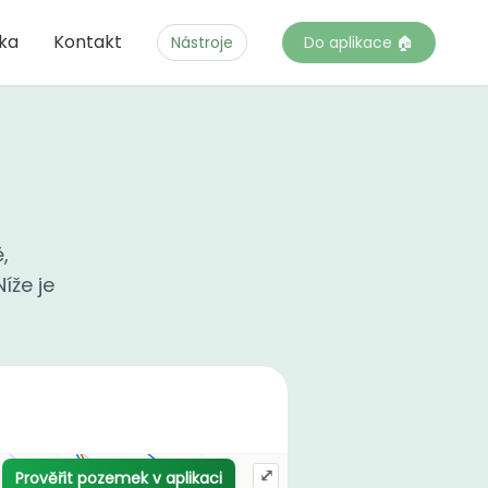
čka
Kontakt
Nástroje
Do aplikace 🏠
,
íže je