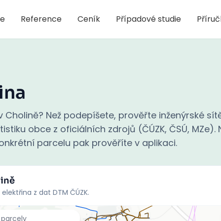
je
Reference
Ceník
Případové studie
Příru
ina
 Cholině? Než podepíšete, prověřte inženýrské sítě
stiku obce z oficiálních zdrojů (ČÚZK, ČSÚ, MZe). N
nkrétní parcelu pak prověříte v aplikaci.
lině
 elektřina z dat DTM ČÚZK.