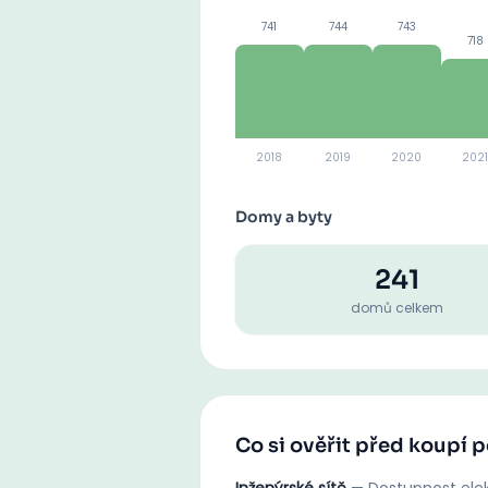
741
744
743
718
2018
2019
2020
2021
Domy a byty
241
domů celkem
Co si ověřit před koupí 