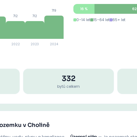
16
%
62
719
712
712
0–14 let
15–64 let
65+ let
2022
2023
2024
332
bytů celkem
pozemku v Cholině