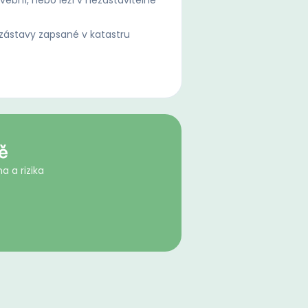
ební, nebo leží v nezastavitelné
ástavy zapsané v katastru
ě
a a rizika