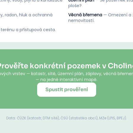
třiny, vody, plynu a kanalizace
Územní plán
—
Je pozemek stav
ploše?
y, radon, hluk a ochranná
Věcná břemena
—
Omezení a z
nemovitostí.
 terénu a přístupová cesta.
Prověřte konkrétní pozemek v Cholin
vých vrstev — katastr, sítě, územní plán, záplavy, věcná břemen
— na jedné interaktivní mapě.
Spustit prověření
Data: ČÚZK (katastr, DTM sítě), ČSÚ (statistika obcí), MZe (LPIS, BPEJ).