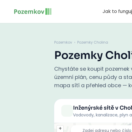
Jak to fungu
Pozemkov
›
Pozemky Cholina
Pozemky Chol
Chystáte se koupit pozemek v
územní plán, cenu půdy a stati
mapa sítí a přehled obce — ko
Inženýrské sítě
v Cho
Vodovody, kanalizace, plyn a