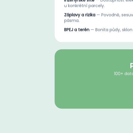
Inženýrské sítě
—
Dostupnost elek
u konkrétní parcely.
Záplavy a rizika
—
Povodně, sesuv
pásma.
BPEJ a terén
—
Bonita půdy, sklon
100+ dato