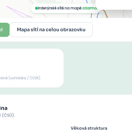
ci
Mapa sítí na celou obrazovku
olině
(vyhláška / ČÚZK).
ina
d (ČSÚ).
Věková struktura