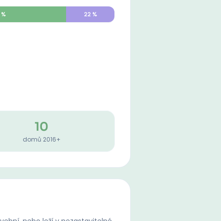
%
22
%
10
domů 2016+