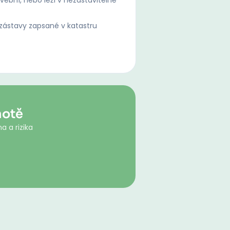
ební, nebo leží v nezastavitelné
ástavy zapsané v katastru
hotě
a a rizika