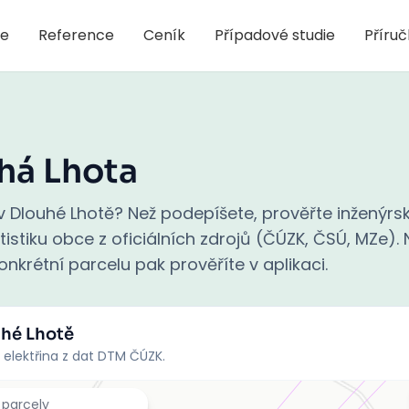
je
Reference
Ceník
Případové studie
Příru
há Lhota
 Dlouhé Lhotě? Než podepíšete, prověřte inženýrsk
stiku obce z oficiálních zdrojů (ČÚZK, ČSÚ, MZe). N
nkrétní parcelu pak prověříte v aplikaci.
uhé Lhotě
 elektřina z dat DTM ČÚZK.