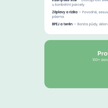
Inženýrské sítě
—
Dostupnost elek
u konkrétní parcely.
Záplavy a rizika
—
Povodně, sesuv
pásma.
BPEJ a terén
—
Bonita půdy, sklon
Pro
100+ dato