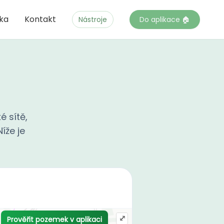
čka
Kontakt
Nástroje
Do aplikace 🏠
é sítě,
íže je