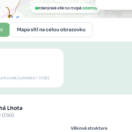
ci
Mapa sítí na celou obrazovku
ouhé Lhotě
(vyhláška / ČÚZK).
há Lhota
d (ČSÚ).
Věková struktura