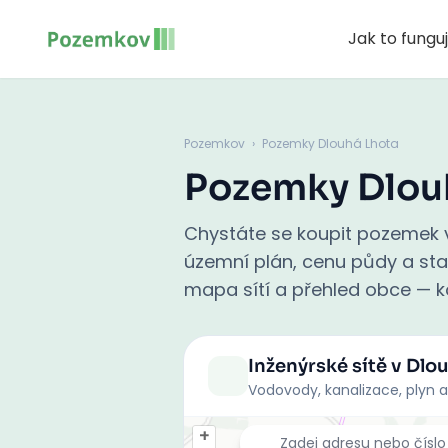
Jak to fungu
Pozemkov
›
Pozemky Dlouhá Lhota
Pozemky Dlou
Chystáte se koupit pozemek v
územní plán, cenu půdy a stati
mapa sítí a přehled obce — ko
Inženýrské sítě
v Dlo
Vodovody, kanalizace, plyn a