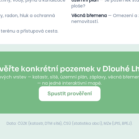
třiny, vody, plynu a kanalizace
Územní plán
—
Je pozemek stav
ploše?
y, radon, hluk a ochranná
Věcná břemena
—
Omezení a z
nemovitostí.
 terénu a přístupová cesta.
věřte konkrétní pozemek v Dlouhé L
vých vrstev — katastr, sítě, územní plán, záplavy, věcná břemen
— na jedné interaktivní mapě.
Spustit prověření
Data: ČÚZK (katastr, DTM sítě), ČSÚ (statistika obcí), MZe (LPIS, BPEJ).