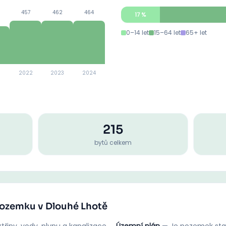
457
462
464
17
%
0–14 let
15–64 let
65+ let
2022
2023
2024
215
bytů celkem
 pozemku v Dlouhé Lhotě