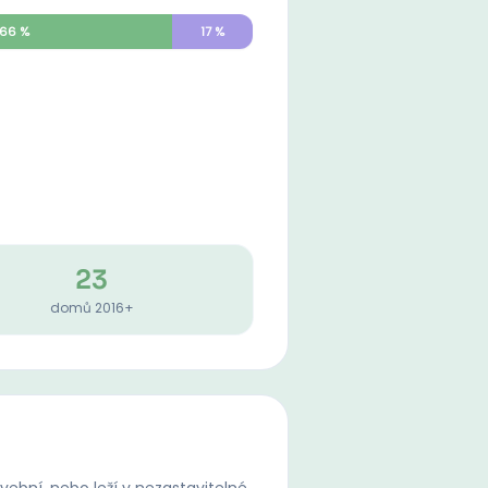
66
%
17
%
23
domů 2016+