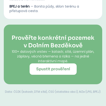
BPEJ a terén
—
Bonita půdy, sklon terénu a
přístupová cesta.
Prověřte konkrétní pozemek
v Dolním Bezděkově
100+ datových vrstev — katastr, sítě, územní plán,
záplavy, věcná břemena a rizika — na jedné
interaktivní mapě.
Spustit prověření
Data: ČÚZK (katastr, DTM sítě), ČSÚ (statistika obcí), MZe (LPIS, BPEJ).