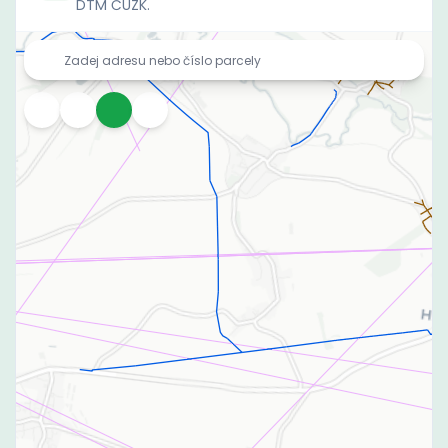
DTM ČÚZK.