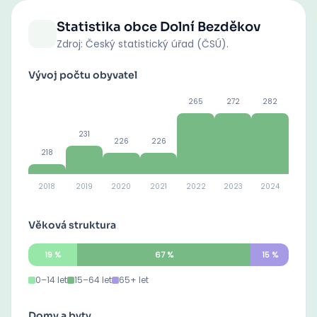
Statistika obce
Dolní Bezděkov
Zdroj: Český statistický úřad (ČSÚ).
Vývoj počtu obyvatel
265
272
282
231
226
226
218
2018
2019
2020
2021
2022
2023
2024
Věková struktura
19
%
67
%
15
%
0–14 let
15–64 let
65+ let
Domy a byty