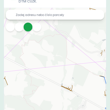
DTM ČÚZK.