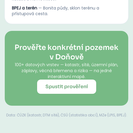
BPEJ a terén
—
Bonita půdy, sklon terénu a
přístupová cesta.
Prověřte konkrétní pozemek
v Doňově
100+ datových vrstev — katastr, sítě, územní plán,
záplavy, věcná břemena a rizika — na jedné
interaktivní mapě.
Spustit prověření
Data: ČÚZK (katastr, DTM sítě), ČSÚ (statistika obcí), MZe (LPIS, BPEJ).