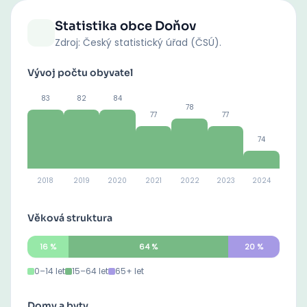
Statistika obce
Doňov
Zdroj: Český statistický úřad (ČSÚ).
Vývoj počtu obyvatel
83
82
84
78
77
77
74
2018
2019
2020
2021
2022
2023
2024
Věková struktura
16
%
64
%
20
%
0–14 let
15–64 let
65+ let
Domy a byty