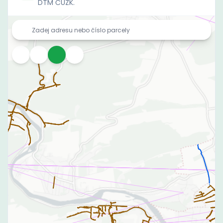
DTM ČÚZK.