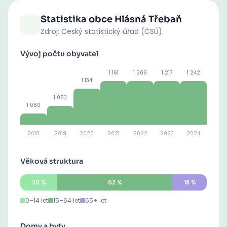
Statistika obce
Hlásná Třebaň
Zdroj: Český statistický úřad (ČSÚ).
Vývoj počtu obyvatel
1 161
1 209
1 217
1 242
1 134
1 083
1 060
2018
2019
2020
2021
2022
2023
2024
Věková struktura
20
%
62
%
18
%
0–14 let
15–64 let
65+ let
Domy a byty