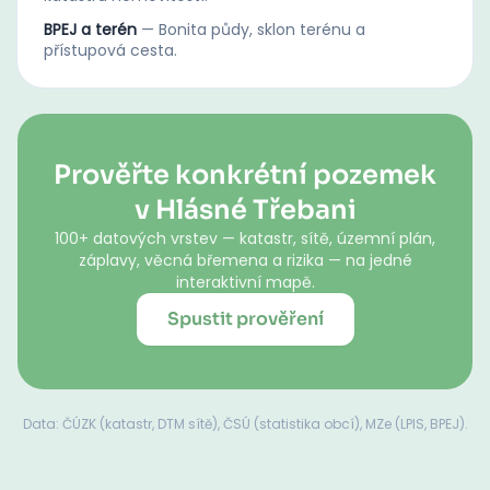
BPEJ a terén
—
Bonita půdy, sklon terénu a
přístupová cesta.
Prověřte konkrétní pozemek
v Hlásné Třebani
100+ datových vrstev — katastr, sítě, územní plán,
záplavy, věcná břemena a rizika — na jedné
interaktivní mapě.
Spustit prověření
Data: ČÚZK (katastr, DTM sítě), ČSÚ (statistika obcí), MZe (LPIS, BPEJ).