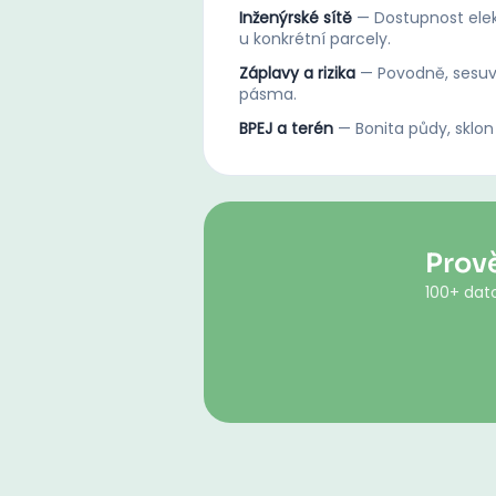
Inženýrské sítě
—
Dostupnost elek
u konkrétní parcely.
Záplavy a rizika
—
Povodně, sesuv
pásma.
BPEJ a terén
—
Bonita půdy, sklon
Prov
100+ dato