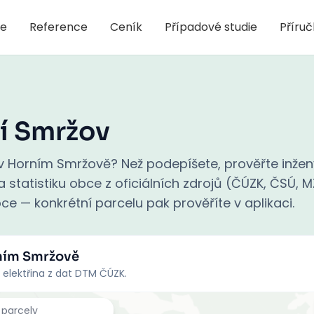
je
Reference
Ceník
Případové studie
Příru
í Smržov
v Horním Smržově? Než podepíšete, prověřte inžen
 statistiku obce z oficiálních zdrojů (ČÚZK, ČSÚ, M
ce — konkrétní parcelu pak prověříte v aplikaci.
ním Smržově
 elektřina z dat DTM ČÚZK.