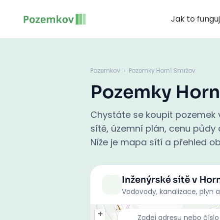
Jak to fungu
Pozemkov
›
Pozemky Horní Smržov
Pozemky Horn
Chystáte se koupit pozemek 
sítě, územní plán, cenu půdy a
Níže je mapa sítí a přehled ob
Inženýrské sítě
v Hor
Vodovody, kanalizace, plyn a