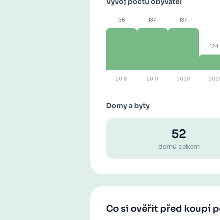
Vývoj počtu obyvatel
136
137
137
124
2018
2019
2020
2021
Domy a byty
52
domů celkem
Co si ověřit před koupí