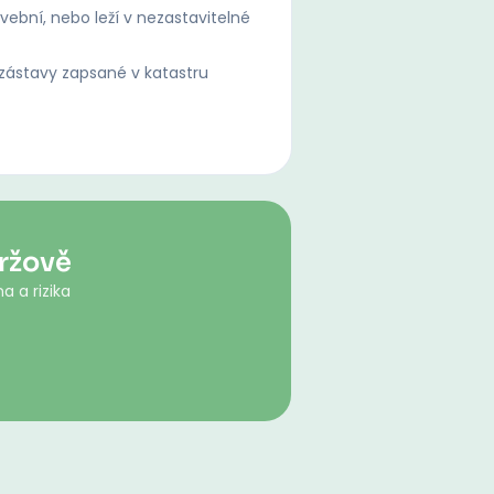
ební, nebo leží v nezastavitelné
ástavy zapsané v katastru
ržově
a a rizika