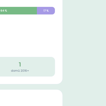
64
%
17
%
1
domů 2016+