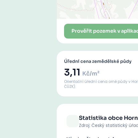
Prověřit pozemek v aplika
Úřední cena zemědělské půdy
3,11
Kč/m²
Orientační úřední cena orné půdy
v Ho
ČÚZK).
Statistika obce
Horn
Zdroj: Český statistický úřa