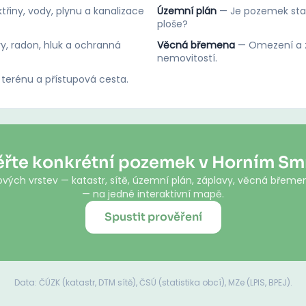
třiny, vody, plynu a kanalizace
Územní plán
—
Je pozemek stav
ploše?
y, radon, hluk a ochranná
Věcná břemena
—
Omezení a z
nemovitostí.
 terénu a přístupová cesta.
ěřte konkrétní pozemek v Horním Sm
vých vrstev — katastr, sítě, územní plán, záplavy, věcná břemen
— na jedné interaktivní mapě.
Spustit prověření
Data: ČÚZK (katastr, DTM sítě), ČSÚ (statistika obcí), MZe (LPIS, BPEJ).