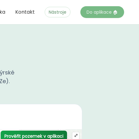
čka
Kontakt
Nástroje
Do aplikace 🏠
ýrské
Ze).