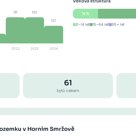
Věková struktura
131
132
19
%
127
0–14 let
15–64 let
65+ let
2022
2023
2024
61
bytů celkem
 pozemku v Horním Smržově