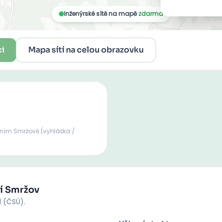
ci
Mapa sítí na celou obrazovku
rním Smržově
(vyhláška /
í Smržov
d (ČSÚ).