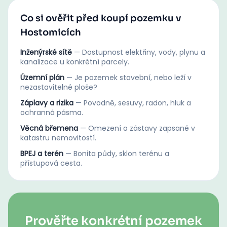
Co si ověřit před koupí pozemku v
Hostomicích
Inženýrské sítě
—
Dostupnost elektřiny, vody, plynu a
kanalizace u konkrétní parcely.
Územní plán
—
Je pozemek stavební, nebo leží v
nezastavitelné ploše?
Záplavy a rizika
—
Povodně, sesuvy, radon, hluk a
ochranná pásma.
Věcná břemena
—
Omezení a zástavy zapsané v
katastru nemovitostí.
BPEJ a terén
—
Bonita půdy, sklon terénu a
přístupová cesta.
Prověřte konkrétní pozemek