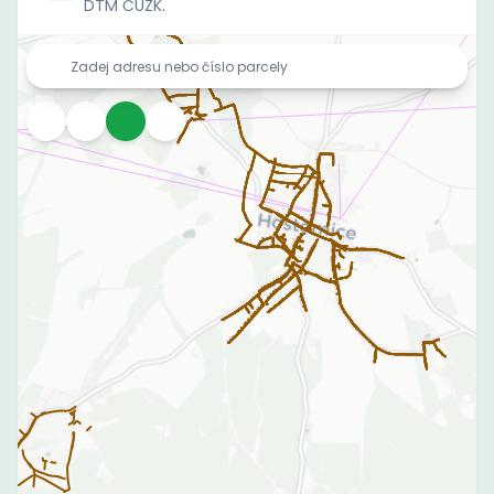
DTM ČÚZK.