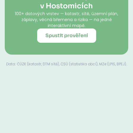
v Hostomicích
100+ datových vrstev — katastr, sítě, územní plán,
záplavy, věcná břemena a rizika — na jedné
interaktivní mapě.
Spustit prověření
Data: ČÚZK (katastr, DTM sítě), ČSÚ (statistika obcí), MZe (LPIS, BPEJ).