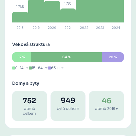
1 783
1 765
2018
2019
2020
2021
2022
2023
2024
Věková struktura
17
%
64
%
20
%
0–14 let
15–64 let
65+ let
Domy a byty
752
949
46
domů
bytů celkem
domů 2016+
celkem