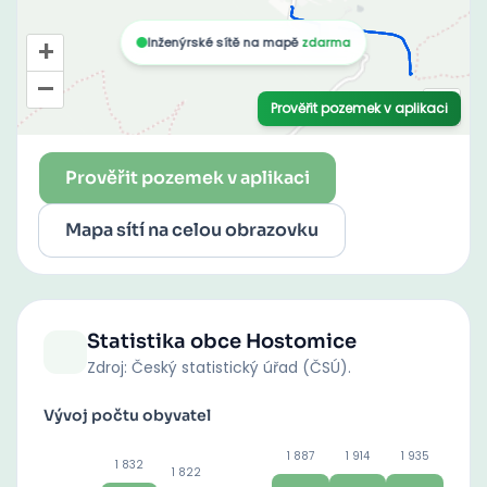
Prověřit pozemek v aplikaci
Mapa sítí na celou obrazovku
Statistika obce
Hostomice
Zdroj: Český statistický úřad (ČSÚ).
Vývoj počtu obyvatel
1 887
1 914
1 935
1 832
1 822