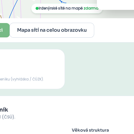
ci
Mapa sítí na celou obrazovku
seníku
(vyhláška / ČÚZK).
ník
d (ČSÚ).
Věková struktura