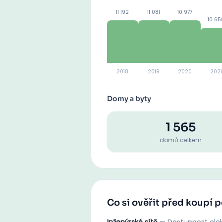
11 192
11 081
10 977
10 65
2018
2019
2020
2021
Domy a byty
1 565
domů celkem
Co si ověřit před koupí