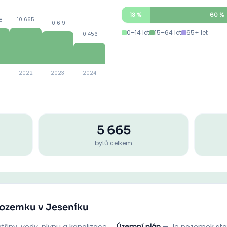
13
%
60
%
10 665
8
10 619
0–14 let
15–64 let
65+ let
10 456
2022
2023
2024
5 665
bytů celkem
 pozemku v Jeseníku