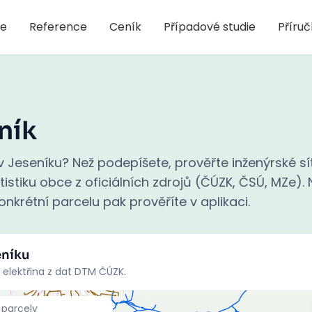
je
Reference
Ceník
Případové studie
Příru
ník
 Jeseníku? Než podepíšete, prověřte inženýrské sí
stiku obce z oficiálních zdrojů (ČÚZK, ČSÚ, MZe). N
nkrétní parcelu pak prověříte v aplikaci.
eníku
 elektřina z dat DTM ČÚZK.