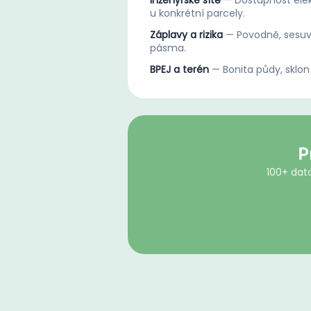
Inženýrské sítě
—
Dostupnost elek
u konkrétní parcely.
Záplavy a rizika
—
Povodně, sesuv
pásma.
BPEJ a terén
—
Bonita půdy, sklon
P
100+ dato