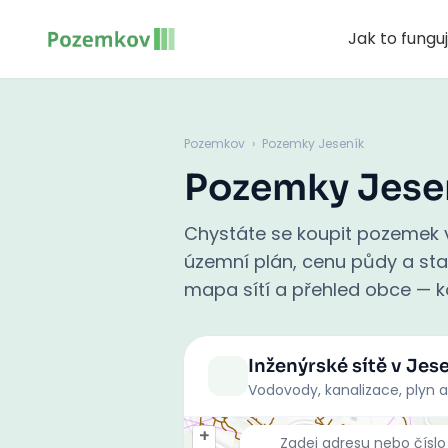
Jak to fungu
Pozemkov
›
Pozemky Jeseník
Pozemky Jese
Chystáte se koupit pozemek v
územní plán, cenu půdy a stati
mapa sítí a přehled obce — ko
Inženýrské sítě
v Jes
Vodovody, kanalizace, plyn a