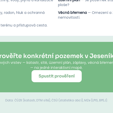
třiny, vody, plynu a kanalizace
Územní plán
—
Je pozemek stav
ploše?
y, radon, hluk a ochranná
Věcná břemena
—
Omezení a z
nemovitostí.
 terénu a přístupová cesta.
rověřte konkrétní pozemek v Jesení
vých vrstev — katastr, sítě, územní plán, záplavy, věcná břemen
— na jedné interaktivní mapě.
Spustit prověření
Data: ČÚZK (katastr, DTM sítě), ČSÚ (statistika obcí), MZe (LPIS, BPEJ).