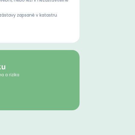
ební, nebo leží v nezastavitelné
ástavy zapsané v katastru
ku
a a rizika