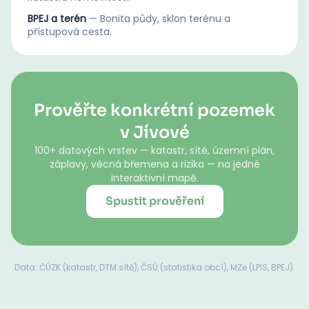
BPEJ a terén
—
Bonita půdy, sklon terénu a
přístupová cesta.
Prověřte konkrétní pozemek
v Jívové
100+ datových vrstev — katastr, sítě, územní plán,
záplavy, věcná břemena a rizika — na jedné
interaktivní mapě.
Spustit prověření
Data: ČÚZK (katastr, DTM sítě), ČSÚ (statistika obcí), MZe (LPIS, BPEJ).