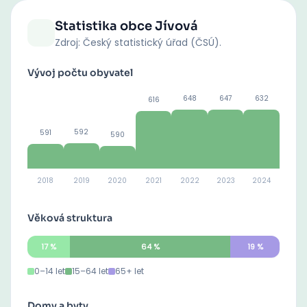
Statistika obce
Jívová
Zdroj: Český statistický úřad (ČSÚ).
Vývoj počtu obyvatel
648
647
632
616
592
591
590
2018
2019
2020
2021
2022
2023
2024
Věková struktura
17
%
64
%
19
%
0–14 let
15–64 let
65+ let
Domy a byty