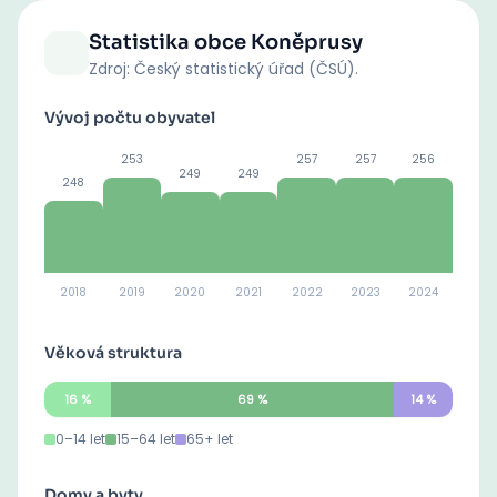
Statistika obce
Koněprusy
Zdroj: Český statistický úřad (ČSÚ).
Vývoj počtu obyvatel
253
257
257
256
249
249
248
2018
2019
2020
2021
2022
2023
2024
Věková struktura
16
%
69
%
14
%
0–14 let
15–64 let
65+ let
Domy a byty