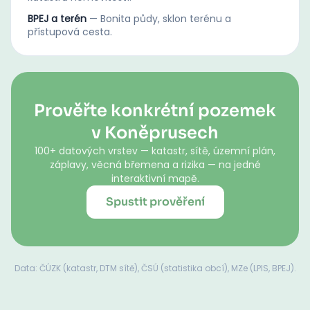
BPEJ a terén
—
Bonita půdy, sklon terénu a
přístupová cesta.
Prověřte konkrétní pozemek
v Koněprusech
100+ datových vrstev — katastr, sítě, územní plán,
záplavy, věcná břemena a rizika — na jedné
interaktivní mapě.
Spustit prověření
Data: ČÚZK (katastr, DTM sítě), ČSÚ (statistika obcí), MZe (LPIS, BPEJ).