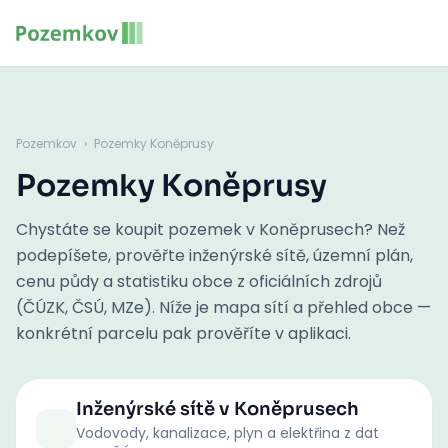
Pozemkov
›
Pozemky Koněprusy
Pozemky Koněprusy
Chystáte se koupit pozemek v Koněprusech? Než
podepíšete, prověřte inženýrské sítě, územní plán,
cenu půdy a statistiku obce z oficiálních zdrojů
(ČÚZK, ČSÚ, MZe). Níže je mapa sítí a přehled obce —
konkrétní parcelu pak prověříte v aplikaci.
Inženýrské sítě
v Koněprusech
Vodovody, kanalizace, plyn a elektřina z dat