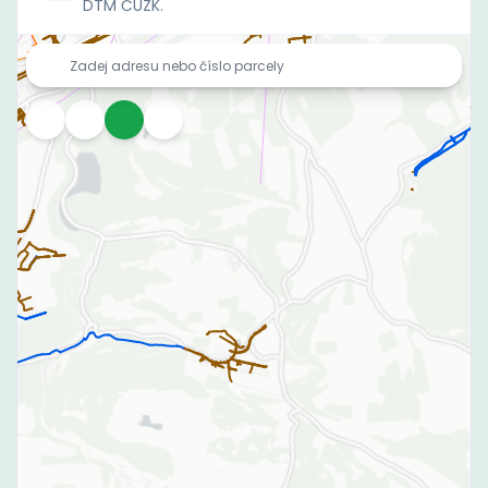
DTM ČÚZK.