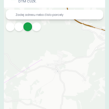
DTM ČÚZK.