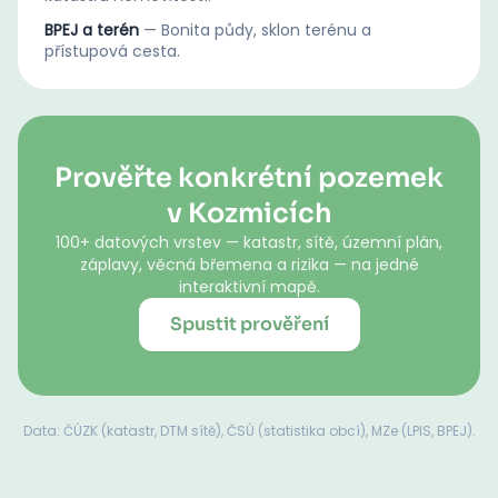
BPEJ a terén
—
Bonita půdy, sklon terénu a
přístupová cesta.
Prověřte konkrétní pozemek
v Kozmicích
100+ datových vrstev — katastr, sítě, územní plán,
záplavy, věcná břemena a rizika — na jedné
interaktivní mapě.
Spustit prověření
Data: ČÚZK (katastr, DTM sítě), ČSÚ (statistika obcí), MZe (LPIS, BPEJ).