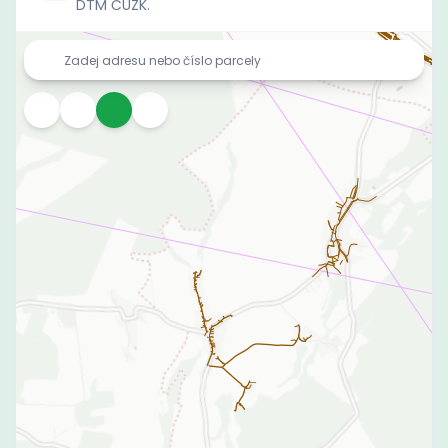
DTM ČÚZK.