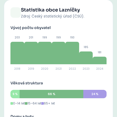
Statistika obce
Lazníčky
Zdroj: Český statistický úřad (ČSÚ).
Vývoj počtu obyvatel
203
201
199
199
193
185
181
2018
2019
2020
2021
2022
2023
2024
Věková struktura
9
%
66
%
24
%
0–14 let
15–64 let
65+ let
Domy a byty