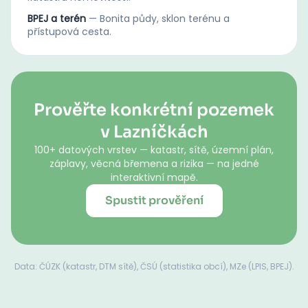
BPEJ a terén
—
Bonita půdy, sklon terénu a
přístupová cesta.
Prověřte konkrétní pozemek
v Lazníčkách
100+ datových vrstev — katastr, sítě, územní plán,
záplavy, věcná břemena a rizika — na jedné
interaktivní mapě.
Spustit prověření
Data: ČÚZK (katastr, DTM sítě), ČSÚ (statistika obcí), MZe (LPIS, BPEJ).