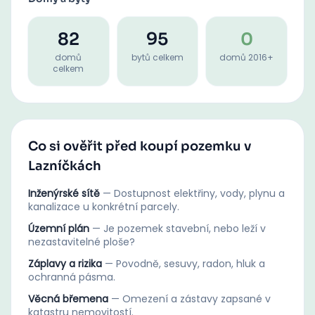
82
95
0
domů
bytů celkem
domů 2016+
celkem
Co si ověřit před koupí pozemku v
Lazníčkách
Inženýrské sítě
—
Dostupnost elektřiny, vody, plynu a
kanalizace u konkrétní parcely.
Územní plán
—
Je pozemek stavební, nebo leží v
nezastavitelné ploše?
Záplavy a rizika
—
Povodně, sesuvy, radon, hluk a
ochranná pásma.
Věcná břemena
—
Omezení a zástavy zapsané v
katastru nemovitostí.