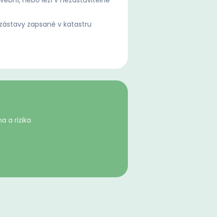
ební, nebo leží v nezastavitelné
ástavy zapsané v katastru
i
a a rizika