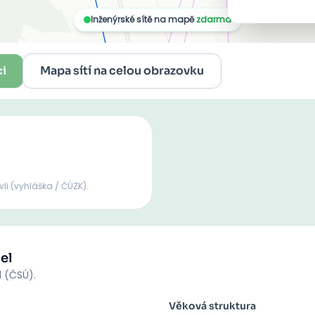
ci
Mapa sítí na celou obrazovku
vli
(vyhláška / ČÚZK).
el
d (ČSÚ).
Věková struktura