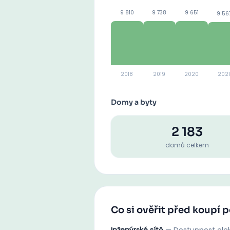
9 810
9 738
9 651
9 56
2018
2019
2020
2021
Domy a byty
2 183
domů celkem
Co si ověřit před koupí p