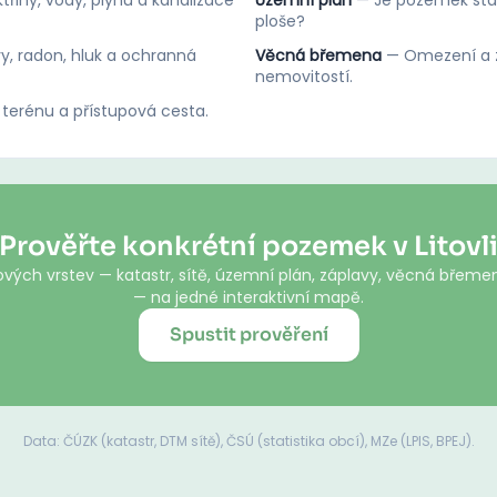
třiny, vody, plynu a kanalizace
Územní plán
—
Je pozemek stav
ploše?
y, radon, hluk a ochranná
Věcná břemena
—
Omezení a z
nemovitostí.
 terénu a přístupová cesta.
Prověřte konkrétní pozemek v Litovl
vých vrstev — katastr, sítě, územní plán, záplavy, věcná břemen
— na jedné interaktivní mapě.
Spustit prověření
Data: ČÚZK (katastr, DTM sítě), ČSÚ (statistika obcí), MZe (LPIS, BPEJ).