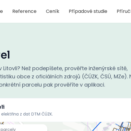
je
Reference
Ceník
Případové studie
Příru
el
Litovli? Než podepíšete, prověřte inženýrské sítě,
stiku obce z oficiálních zdrojů (ČÚZK, ČSÚ, MZe). N
nkrétní parcelu pak prověříte v aplikaci.
li
 elektřina z dat DTM ČÚZK.