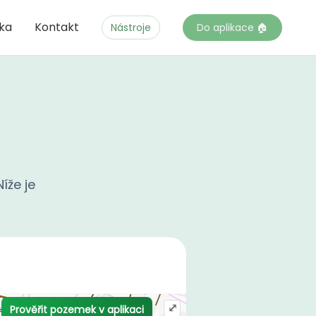
čka
Kontakt
Nástroje
Do aplikace 🏠
íže je