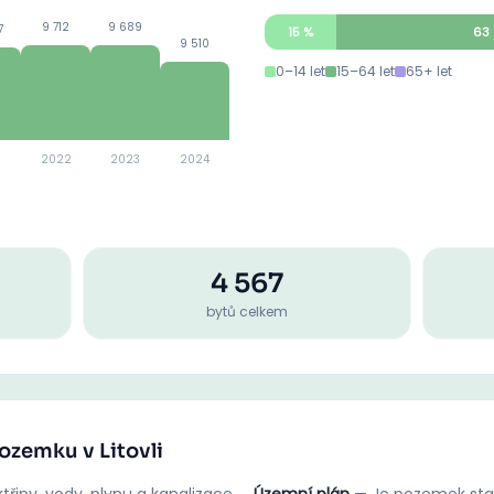
9 712
9 689
7
15
%
63
9 510
0–14 let
15–64 let
65+ let
2022
2023
2024
4 567
bytů celkem
ozemku v Litovli