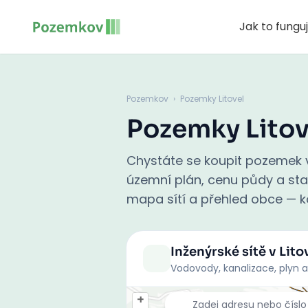
Jak to fungu
Pozemkov
›
Pozemky Litovel
Pozemky Litov
Chystáte se koupit pozemek v 
územní plán, cenu půdy a stati
mapa sítí a přehled obce — ko
Inženýrské sítě
v Litov
Vodovody, kanalizace, plyn a