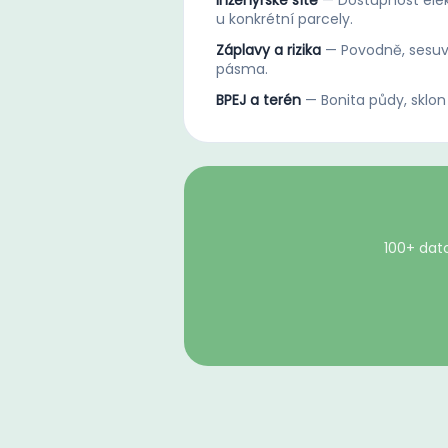
Inženýrské sítě
—
Dostupnost elek
u konkrétní parcely.
Záplavy a rizika
—
Povodně, sesuv
pásma.
BPEJ a terén
—
Bonita půdy, sklon
100+ dato