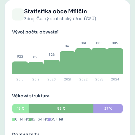
Statistika obce
Miličín
Zdroj: Český statistický úřad (ČSÚ).
Vývoj počtu obyvatel
861
866
885
843
826
822
821
2018
2019
2020
2021
2022
2023
2024
Věková struktura
15
%
58
%
27
%
0–14 let
15–64 let
65+ let
Domy a byty