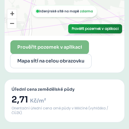
Prověřit pozemek v aplikaci
Mapa sítí na celou obrazovku
Úřední cena zemědělské půdy
2,71
Kč/m²
Orientační úřední cena orné půdy
v Miličíně
(vyhláška /
ČÚZK).