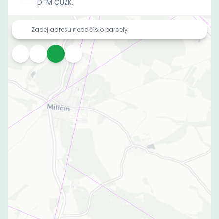
DTM ČÚZK.