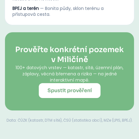
BPEJ a terén
—
Bonita půdy, sklon terénu a
přístupová cesta.
Prověřte konkrétní pozemek
v Miličíně
100+ datových vrstev — katastr, sítě, územní plán,
záplavy, věcná břemena a rizika — na jedné
interaktivní mapě.
Spustit prověření
Data: ČÚZK (katastr, DTM sítě), ČSÚ (statistika obcí), MZe (LPIS, BPEJ).