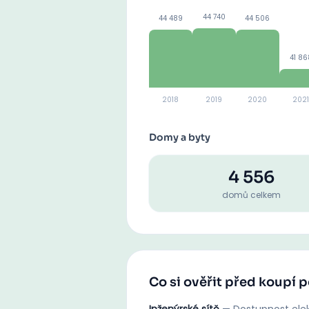
44 740
44 489
44 506
41 86
2018
2019
2020
2021
Domy a byty
4 556
domů celkem
Co si ověřit před koupí 