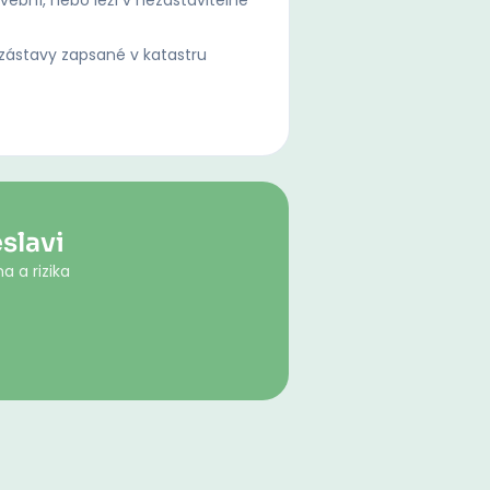
ební, nebo leží v nezastavitelné
ástavy zapsané v katastru
slavi
a a rizika