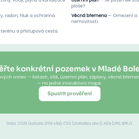
třiny, vody, plynu a kanalizace
Územní plán
—
Je pozemek stav
ploše?
y, radon, hluk a ochranná
Věcná břemena
—
Omezení a z
nemovitostí.
 terénu a přístupová cesta.
ěřte konkrétní pozemek v Mladé Bole
vých vrstev — katastr, sítě, územní plán, záplavy, věcná břemen
— na jedné interaktivní mapě.
Spustit prověření
Data: ČÚZK (katastr, DTM sítě), ČSÚ (statistika obcí), MZe (LPIS, BPEJ).