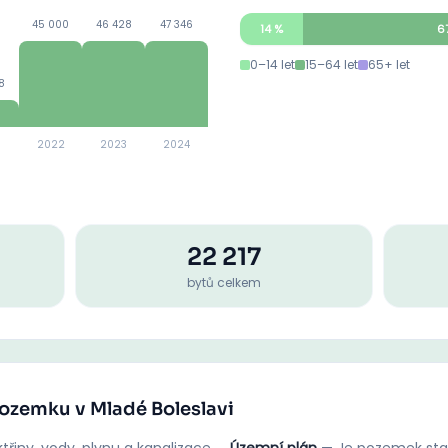
45 000
46 428
47 346
14
%
6
0–14 let
15–64 let
65+ let
8
2022
2023
2024
22 217
bytů celkem
pozemku v Mladé Boleslavi