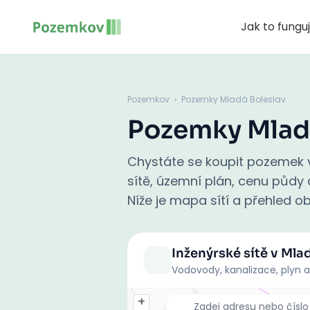
Jak to fungu
Pozemkov
›
Pozemky Mladá Boleslav
Pozemky Mlad
Chystáte se koupit pozemek v
sítě, územní plán, cenu půdy a
Níže je mapa sítí a přehled ob
Inženýrské sítě
v Mlad
Vodovody, kanalizace, plyn a