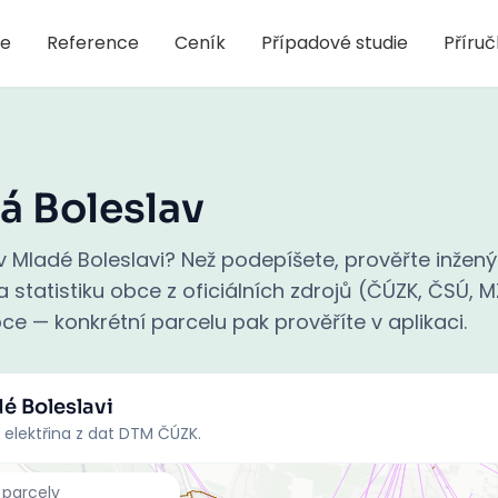
je
Reference
Ceník
Případové studie
Příru
á Boleslav
 Mladé Boleslavi? Než podepíšete, prověřte inžený
 statistiku obce z oficiálních zdrojů (ČÚZK, ČSÚ, M
ce — konkrétní parcelu pak prověříte v aplikaci.
é Boleslavi
 elektřina z dat DTM ČÚZK.