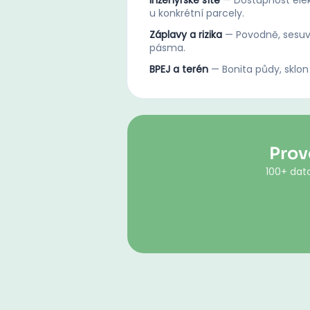
Inženýrské sítě
—
Dostupnost elek
u konkrétní parcely.
Záplavy a rizika
—
Povodně, sesuv
pásma.
BPEJ a terén
—
Bonita půdy, sklon
Prov
100+ dato