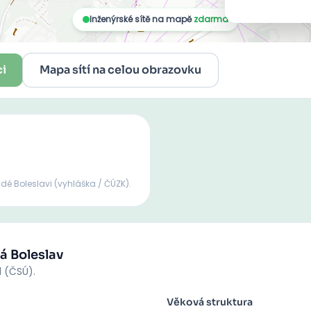
ci
Mapa sítí na celou obrazovku
adé Boleslavi
(vyhláška / ČÚZK).
á Boleslav
d (ČSÚ).
Věková struktura