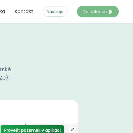
čka
Kontakt
Nástroje
Do aplikace 🏠
rské
Ze).