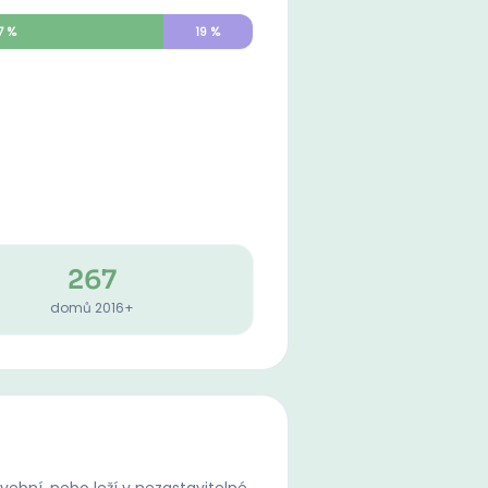
7
%
19
%
267
domů 2016+