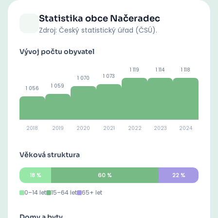
Statistika obce
Načeradec
Zdroj: Český statistický úřad (ČSÚ).
Vývoj počtu obyvatel
1 119
1 114
1 118
1 073
1 070
1 059
1 056
2018
2019
2020
2021
2022
2023
2024
Věková struktura
18
%
60
%
22
%
0–14 let
15–64 let
65+ let
Domy a byty