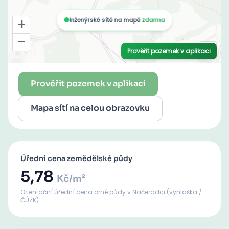
Prověřit pozemek v aplikaci
Mapa sítí na celou obrazovku
Úřední cena zemědělské půdy
5,78
Kč/m²
Orientační úřední cena orné půdy
v Načeradci
(vyhláška /
ČÚZK).