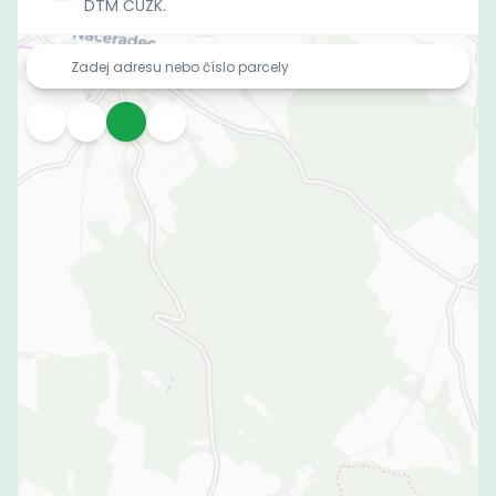
DTM ČÚZK.