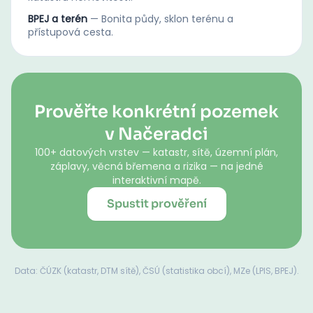
BPEJ a terén
—
Bonita půdy, sklon terénu a
přístupová cesta.
Prověřte konkrétní pozemek
v Načeradci
100+ datových vrstev — katastr, sítě, územní plán,
záplavy, věcná břemena a rizika — na jedné
interaktivní mapě.
Spustit prověření
Data: ČÚZK (katastr, DTM sítě), ČSÚ (statistika obcí), MZe (LPIS, BPEJ).