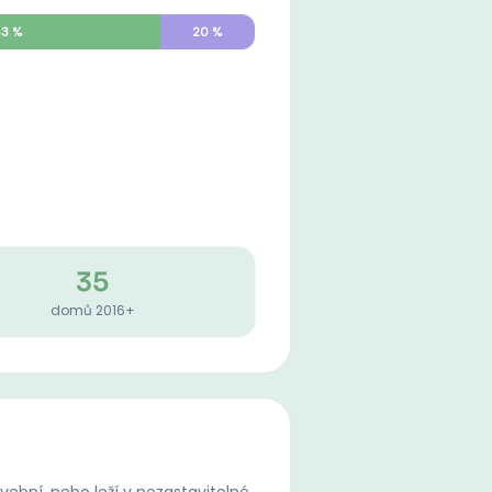
63
%
20
%
35
domů 2016+