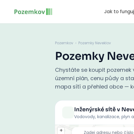
Jak to fungu
Pozemkov
›
Pozemky Neveklov
Pozemky Neve
Chystáte se koupit pozemek v
územní plán, cenu půdy a stati
mapa sítí a přehled obce — ko
Inženýrské sítě
v Nev
Vodovody, kanalizace, plyn a