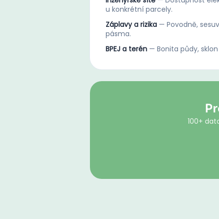
Inženýrské sítě
—
Dostupnost elek
u konkrétní parcely.
Záplavy a rizika
—
Povodně, sesuv
pásma.
BPEJ a terén
—
Bonita půdy, sklon
Pr
100+ dato