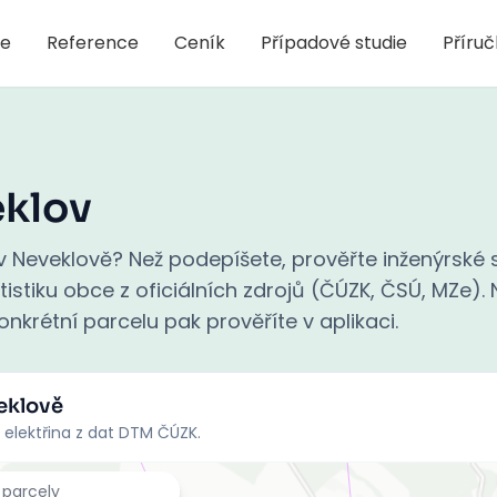
je
Reference
Ceník
Případové studie
Příru
klov
 Neveklově? Než podepíšete, prověřte inženýrské s
stiku obce z oficiálních zdrojů (ČÚZK, ČSÚ, MZe). N
nkrétní parcelu pak prověříte v aplikaci.
eklově
 elektřina z dat DTM ČÚZK.