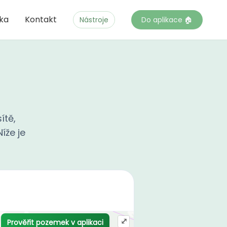
čka
Kontakt
Nástroje
Do aplikace 🏠
ítě,
íže je