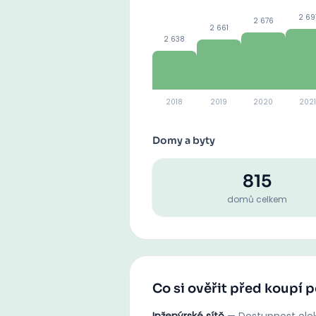
2 69
2 676
2 661
2 638
2018
2019
2020
2021
Domy a byty
815
domů celkem
Co si ověřit před koupí