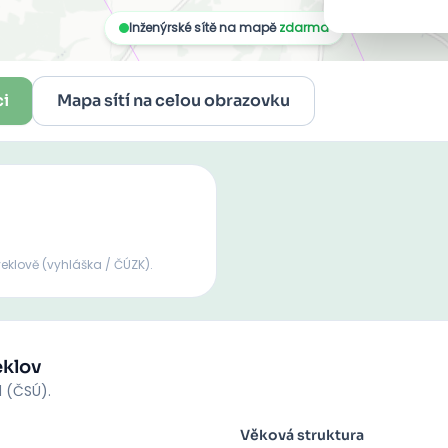
ci
Mapa sítí na celou obrazovku
veklově
(vyhláška / ČÚZK).
klov
d (ČSÚ).
Věková struktura