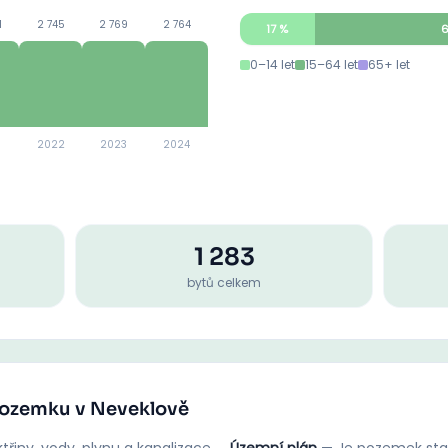
1
2 745
2 769
2 764
17
%
0–14 let
15–64 let
65+ let
2022
2023
2024
1 283
bytů celkem
 pozemku v Neveklově