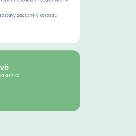
ební, nebo leží v nezastavitelné
ástavy zapsané v katastru
ově
a a rizika