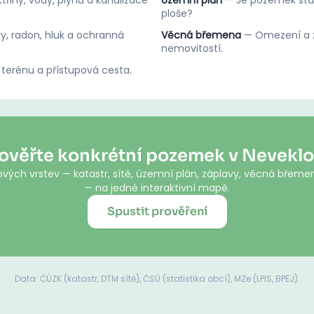
třiny, vody, plynu a kanalizace
Územní plán
—
Je pozemek stav
ploše?
y, radon, hluk a ochranná
Věcná břemena
—
Omezení a z
nemovitostí.
 terénu a přístupová cesta.
ověřte konkrétní pozemek v Nevekl
vých vrstev — katastr, sítě, územní plán, záplavy, věcná břemen
— na jedné interaktivní mapě.
Spustit prověření
Data: ČÚZK (katastr, DTM sítě), ČSÚ (statistika obcí), MZe (LPIS, BPEJ).