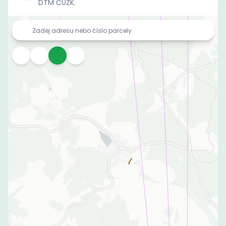
DTM ČÚZK.