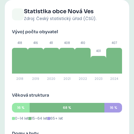
Statistika obce
Nová Ves
Zdroj: Český statistický úřad (ČSÚ).
Vývoj počtu obyvatel
418
416
411
408
410
407
401
2018
2019
2020
2021
2022
2023
2024
Věková struktura
16
%
68
%
16
%
0–14 let
15–64 let
65+ let
Domy a byty