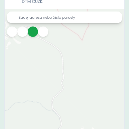
DTM ČÚZK.