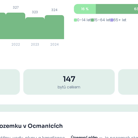
327
16
%
6
324
323
0–14 let
15–64 let
65+ let
2022
2023
2024
147
bytů celkem
 pozemku v Ocmanicích