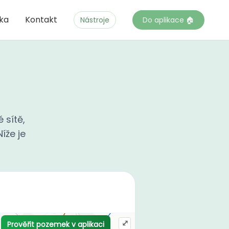
čka
Kontakt
Nástroje
Do aplikace 🏠
 sítě,
íže je