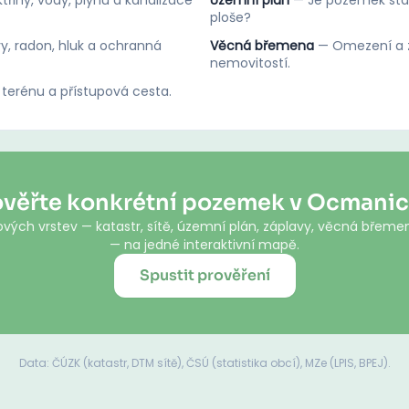
třiny, vody, plynu a kanalizace
Územní plán
—
Je pozemek stav
ploše?
y, radon, hluk a ochranná
Věcná břemena
—
Omezení a z
nemovitostí.
 terénu a přístupová cesta.
ověřte konkrétní pozemek v Ocmanic
vých vrstev — katastr, sítě, územní plán, záplavy, věcná břemen
— na jedné interaktivní mapě.
Spustit prověření
Data: ČÚZK (katastr, DTM sítě), ČSÚ (statistika obcí), MZe (LPIS, BPEJ).