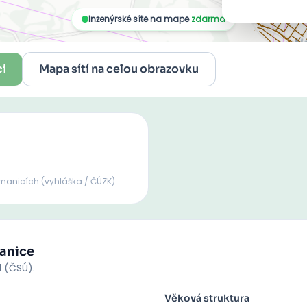
ci
Mapa sítí na celou obrazovku
manicích
(vyhláška / ČÚZK).
anice
d (ČSÚ).
Věková struktura