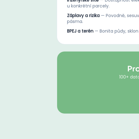
Inženýrské sítě
—
Dostupnost elek
u konkrétní parcely.
Záplavy a rizika
—
Povodně, sesuv
pásma.
BPEJ a terén
—
Bonita půdy, sklon
Pr
100+ dato