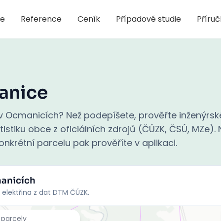
je
Reference
Ceník
Případové studie
Příru
anice
 Ocmanicích? Než podepíšete, prověřte inženýrské
stiku obce z oficiálních zdrojů (ČÚZK, ČSÚ, MZe). N
nkrétní parcelu pak prověříte v aplikaci.
anicích
 elektřina z dat DTM ČÚZK.