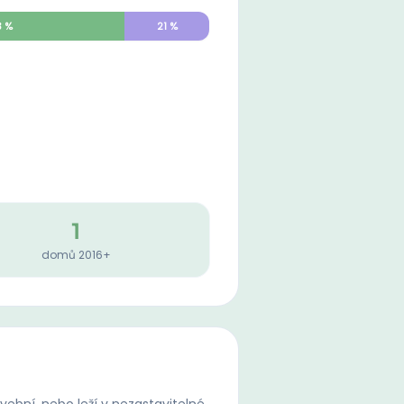
3
%
21
%
1
domů 2016+