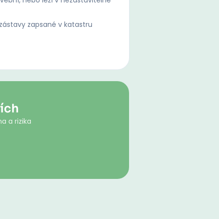
ební, nebo leží v nezastavitelné
ástavy zapsané v katastru
ích
a a rizika