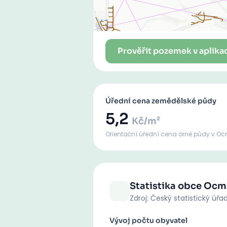
Prověřit pozemek v aplika
Úřední cena zemědělské půdy
5,2
Kč/m²
Orientační úřední cena orné půdy
v Oc
Statistika obce
Ocm
Zdroj: Český statistický úřa
Vývoj počtu obyvatel