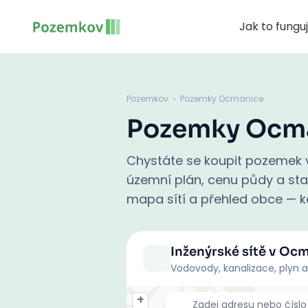
Jak to fungu
Pozemkov
›
Pozemky Ocmanice
Pozemky Ocm
Chystáte se koupit pozemek v
územní plán, cenu půdy a stati
mapa sítí a přehled obce — ko
Inženýrské sítě
v Ocm
Vodovody, kanalizace, plyn a