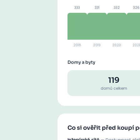
333
331
332
326
2018
2019
2020
2021
Domy a byty
119
domů celkem
Co si ověřit před koupí