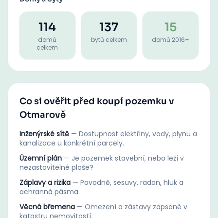
114
137
15
domů
bytů celkem
domů 2016+
celkem
Co si ověřit před koupí pozemku v
Otmarově
Inženýrské sítě
—
Dostupnost elektřiny, vody, plynu a
kanalizace u konkrétní parcely.
Územní plán
—
Je pozemek stavební, nebo leží v
nezastavitelné ploše?
Záplavy a rizika
—
Povodně, sesuvy, radon, hluk a
ochranná pásma.
Věcná břemena
—
Omezení a zástavy zapsané v
katastru nemovitostí.