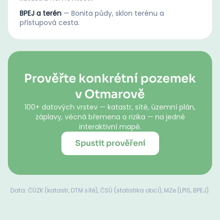
BPEJ a terén
—
Bonita půdy, sklon terénu a
přístupová cesta.
Prověřte konkrétní pozemek
v Otmarově
100+ datových vrstev — katastr, sítě, územní plán,
záplavy, věcná břemena a rizika — na jedné
interaktivní mapě.
Spustit prověření
Data: ČÚZK (katastr, DTM sítě), ČSÚ (statistika obcí), MZe (LPIS, BPEJ).