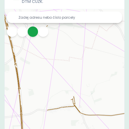
DTM ČÚZK.