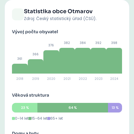
Statistika obce
Otmarov
Zdroj: Český statistický úřad (ČSÚ).
Vývoj počtu obyvatel
382
384
392
398
376
366
361
2018
2019
2020
2021
2022
2023
2024
Věková struktura
23
%
64
%
13
%
0–14 let
15–64 let
65+ let
Domy a byty