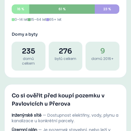
16
%
61
%
23
%
0–14 let
15–64 let
65+ let
Domy a byty
235
276
9
domů
bytů celkem
domů 2016+
celkem
Co si ověřit před koupí pozemku v
Pavlovicích u Přerova
Inženýrské sítě
—
Dostupnost elektřiny, vody, plynu a
kanalizace u konkrétní parcely.
Územní plán
—
Je pozemek stavební, nebo leží v