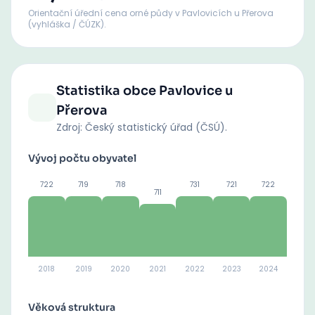
Orientační úřední cena orné půdy
v Pavlovicích u Přerova
(vyhláška / ČÚZK).
Statistika obce
Pavlovice u
Přerova
Zdroj: Český statistický úřad (ČSÚ).
Vývoj počtu obyvatel
722
719
718
731
721
722
711
2018
2019
2020
2021
2022
2023
2024
Věková struktura