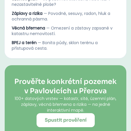
nezastavitelné ploše?
Záplavy a rizika
—
Povodně, sesuvy, radon, hluk a
ochranná pásma.
Věcná břemena
—
Omezení a zástavy zapsané v
katastru nemovitostí.
BPEJ a terén
—
Bonita půdy, sklon terénu a
přístupová cesta.
Prověřte konkrétní pozemek
v Pavlovicích u Přerova
100+ datových vrstev — katastr, sítě, územní plán,
záplavy, věcná břemena a rizika — na jedné
interaktivní mapě.
Spustit prověření