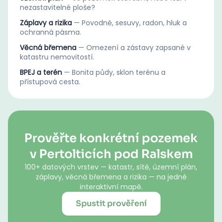
nezastavitelné ploše?
Záplavy a rizika
—
Povodně, sesuvy, radon, hluk a
ochranná pásma.
Věcná břemena
—
Omezení a zástavy zapsané v
katastru nemovitostí.
BPEJ a terén
—
Bonita půdy, sklon terénu a
přístupová cesta.
Prověřte konkrétní pozemek
v Pertolticích pod Ralskem
100+ datových vrstev — katastr, sítě, územní plán,
záplavy, věcná břemena a rizika — na jedné
interaktivní mapě.
Spustit prověření