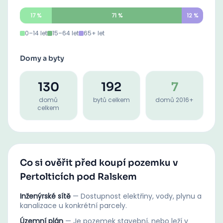
17
%
71
%
12
%
0–14 let
15–64 let
65+ let
Domy a byty
130
192
7
domů
bytů celkem
domů 2016+
celkem
Co si ověřit před koupí pozemku v
Pertolticích pod Ralskem
Inženýrské sítě
—
Dostupnost elektřiny, vody, plynu a
kanalizace u konkrétní parcely.
Územní plán
—
Je pozemek stavební, nebo leží v