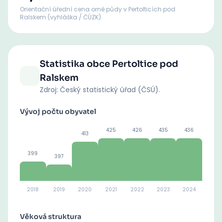
Orientační úřední cena orné půdy
v Pertolticích pod
Ralskem
(vyhláška / ČÚZK).
Statistika obce
Pertoltice pod
Ralskem
Zdroj: Český statistický úřad (ČSÚ).
Vývoj počtu obyvatel
425
426
435
436
413
399
397
2018
2019
2020
2021
2022
2023
2024
Věková struktura