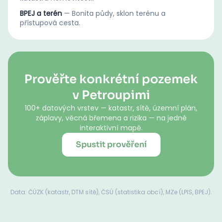
BPEJ a terén
—
Bonita půdy, sklon terénu a
přístupová cesta.
Prověřte konkrétní pozemek
v Petroupimi
100+ datových vrstev — katastr, sítě, územní plán,
záplavy, věcná břemena a rizika — na jedné
interaktivní mapě.
Spustit prověření
Data: ČÚZK (katastr, DTM sítě), ČSÚ (statistika obcí), MZe (LPIS, BPEJ).