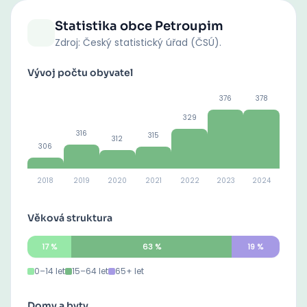
Statistika obce
Petroupim
Zdroj: Český statistický úřad (ČSÚ).
Vývoj počtu obyvatel
376
378
329
316
315
312
306
2018
2019
2020
2021
2022
2023
2024
Věková struktura
17
%
63
%
19
%
0–14 let
15–64 let
65+ let
Domy a byty