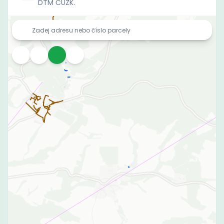
DTM ČÚZK.