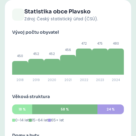
Statistika obce
Plavsko
Zdroj: Český statistický úřad (ČSÚ).
Vývoj počtu obyvatel
472
475
480
456
452
452
450
2018
2019
2020
2021
2022
2023
2024
Věková struktura
18
%
58
%
24
%
0–14 let
15–64 let
65+ let
Domy a byty