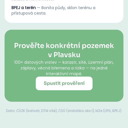
BPEJ a terén
—
Bonita půdy, sklon terénu a
přístupová cesta.
Prověřte konkrétní pozemek
v Plavsku
100+ datových vrstev — katastr, sítě, územní plán,
záplavy, věcná břemena a rizika — na jedné
interaktivní mapě.
Spustit prověření
Data: ČÚZK (katastr, DTM sítě), ČSÚ (statistika obcí), MZe (LPIS, BPEJ).