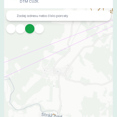
DTM ČÚZK.