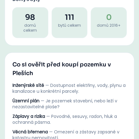
98
111
0
domů
bytů celkem
domů 2016+
celkem
Co si ověřit před koupí pozemku v
Pleších
Inženýrské sítě
—
Dostupnost elektřiny, vody, plynu a
kanalizace u konkrétní parcely.
Územní plán
—
Je pozemek stavební, nebo leží v
nezastavitelné ploše?
Záplavy a rizika
—
Povodně, sesuvy, radon, hluk a
ochranná pásma.
Věcná břemena
—
Omezení a zástavy zapsané v
katastru nemovitostí.