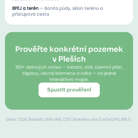
BPEJ a terén
—
Bonita půdy, sklon terénu a
přístupová cesta.
Prověřte konkrétní pozemek
v Pleších
100+ datových vrstev — katastr, sítě, územní plán,
záplavy, věcná břemena a rizika — na jedné
interaktivní mapě.
Spustit prověření
Data: ČÚZK (katastr, DTM sítě), ČSÚ (statistika obcí), MZe (LPIS, BPEJ).