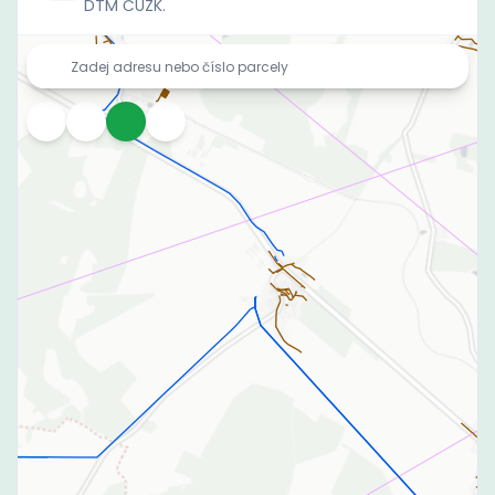
DTM ČÚZK.