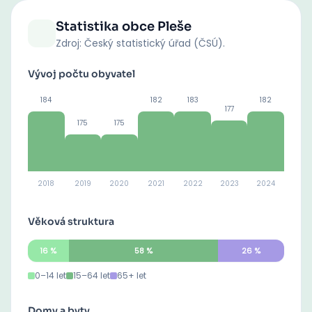
Statistika obce
Pleše
Zdroj: Český statistický úřad (ČSÚ).
Vývoj počtu obyvatel
184
182
183
182
177
175
175
2018
2019
2020
2021
2022
2023
2024
Věková struktura
16
%
58
%
26
%
0–14 let
15–64 let
65+ let
Domy a byty