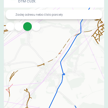
DTM ČÚZK.