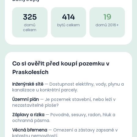
325
414
19
domů
bytů celkem
domů 2016+
celkem
Co si ověřit před koupí pozemku v
Praskolesích
Inženýrské sítě
—
Dostupnost elektřiny, vody, plynu a
kanalizace u konkrétní parcely.
Územní plán
—
Je pozemek stavební, nebo leží v
nezastavitelné ploše?
Záplavy a rizika
—
Povodně, sesuvy, radon, hluk a
ochranná pásma.
Věcná břemena
—
Omezení a zástavy zapsané v
katastru nemovitostí.