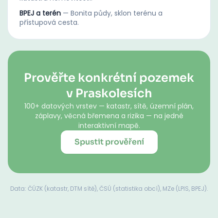
BPEJ a terén
—
Bonita půdy, sklon terénu a
přístupová cesta.
Prověřte konkrétní pozemek
v Praskolesích
100+ datových vrstev — katastr, sítě, územní plán,
záplavy, věcná břemena a rizika — na jedné
interaktivní mapě.
Spustit prověření
Data: ČÚZK (katastr, DTM sítě), ČSÚ (statistika obcí), MZe (LPIS, BPEJ).