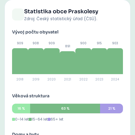
Statistika obce
Praskolesy
Zdroj: Český statistický úřad (ČSÚ).
Vývoj počtu obyvatel
909
908
909
900
915
903
891
2018
2019
2020
2021
2022
2023
2024
Věková struktura
16
%
63
%
21
%
0–14 let
15–64 let
65+ let
Domy a byty