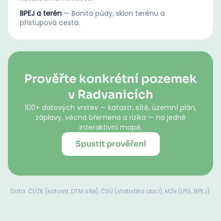
BPEJ a terén
—
Bonita půdy, sklon terénu a
přístupová cesta.
Prověřte konkrétní pozemek
v Radvanicích
100+ datových vrstev — katastr, sítě, územní plán,
záplavy, věcná břemena a rizika — na jedné
interaktivní mapě.
Spustit prověření
Data: ČÚZK (katastr, DTM sítě), ČSÚ (statistika obcí), MZe (LPIS, BPEJ).