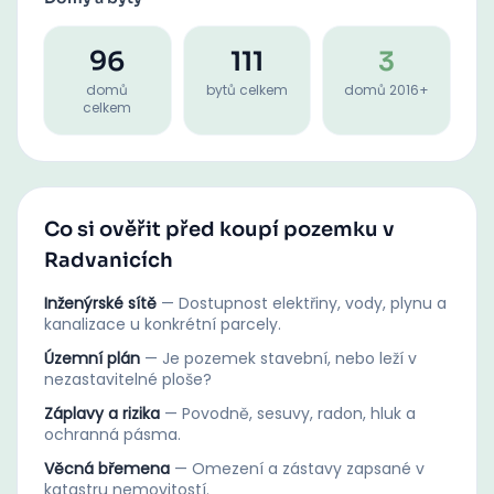
96
111
3
domů
bytů celkem
domů 2016+
celkem
Co si ověřit před koupí pozemku v
Radvanicích
Inženýrské sítě
—
Dostupnost elektřiny, vody, plynu a
kanalizace u konkrétní parcely.
Územní plán
—
Je pozemek stavební, nebo leží v
nezastavitelné ploše?
Záplavy a rizika
—
Povodně, sesuvy, radon, hluk a
ochranná pásma.
Věcná břemena
—
Omezení a zástavy zapsané v
katastru nemovitostí.