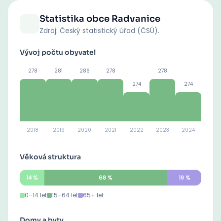
Statistika obce
Radvanice
Zdroj: Český statistický úřad (ČSÚ).
Vývoj počtu obyvatel
278
281
286
278
278
274
274
2018
2019
2020
2021
2022
2023
2024
Věková struktura
14
%
68
%
19
%
0–14 let
15–64 let
65+ let
Domy a byty