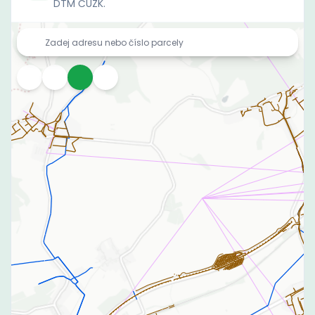
DTM ČÚZK.