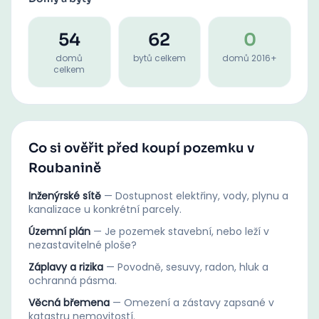
54
62
0
domů
bytů celkem
domů 2016+
celkem
Co si ověřit před koupí pozemku v
Roubanině
Inženýrské sítě
—
Dostupnost elektřiny, vody, plynu a
kanalizace u konkrétní parcely.
Územní plán
—
Je pozemek stavební, nebo leží v
nezastavitelné ploše?
Záplavy a rizika
—
Povodně, sesuvy, radon, hluk a
ochranná pásma.
Věcná břemena
—
Omezení a zástavy zapsané v
katastru nemovitostí.