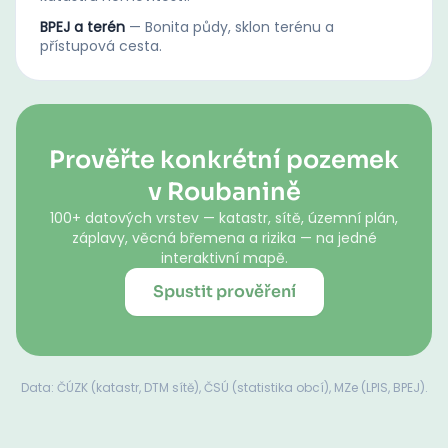
BPEJ a terén
—
Bonita půdy, sklon terénu a
přístupová cesta.
Prověřte konkrétní pozemek
v Roubanině
100+ datových vrstev — katastr, sítě, územní plán,
záplavy, věcná břemena a rizika — na jedné
interaktivní mapě.
Spustit prověření
Data: ČÚZK (katastr, DTM sítě), ČSÚ (statistika obcí), MZe (LPIS, BPEJ).