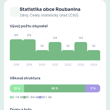
Statistika obce
Roubanina
Zdroj: Český statistický úřad (ČSÚ).
Vývoj počtu obyvatel
130
129
124
124
121
121
121
2018
2019
2020
2021
2022
2023
2024
Věková struktura
16
%
68
%
17
%
0–14 let
15–64 let
65+ let
Domy a byty