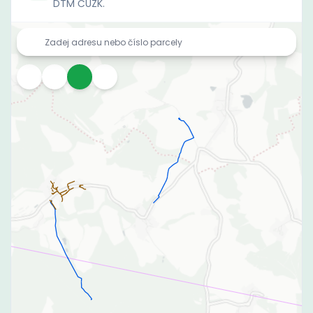
DTM ČÚZK.