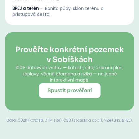
BPEJ a terén
—
Bonita půdy, sklon terénu a
přístupová cesta.
Prověřte konkrétní pozemek
v Sobíškách
100+ datových vrstev — katastr, sítě, územní plán,
záplavy, věcná břemena a rizika — na jedné
interaktivní mapě.
Spustit prověření
Data: ČÚZK (katastr, DTM sítě), ČSÚ (statistika obcí), MZe (LPIS, BPEJ).