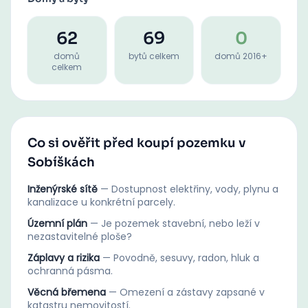
62
69
0
domů
bytů celkem
domů 2016+
celkem
Co si ověřit před koupí pozemku v
Sobíškách
Inženýrské sítě
—
Dostupnost elektřiny, vody, plynu a
kanalizace u konkrétní parcely.
Územní plán
—
Je pozemek stavební, nebo leží v
nezastavitelné ploše?
Záplavy a rizika
—
Povodně, sesuvy, radon, hluk a
ochranná pásma.
Věcná břemena
—
Omezení a zástavy zapsané v
katastru nemovitostí.