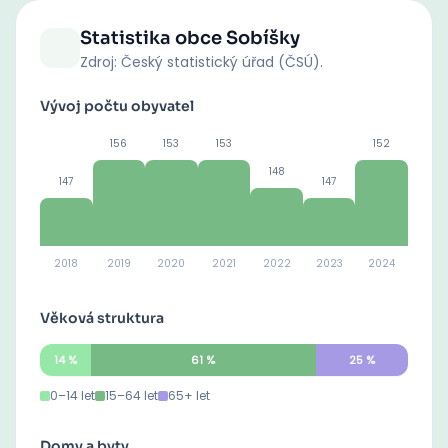
Statistika obce
Sobíšky
Zdroj: Český statistický úřad (ČSÚ).
Vývoj počtu obyvatel
156
153
153
152
148
147
147
2018
2019
2020
2021
2022
2023
2024
Věková struktura
14
%
61
%
25
%
0–14 let
15–64 let
65+ let
Domy a byty