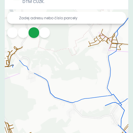
DTM ČÚZK.