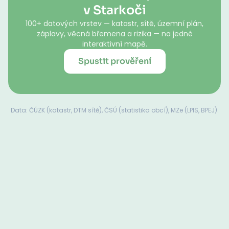
v Starkoči
100+ datových vrstev — katastr, sítě, územní plán,
záplavy, věcná břemena a rizika — na jedné
interaktivní mapě.
Spustit prověření
Data: ČÚZK (katastr, DTM sítě), ČSÚ (statistika obcí), MZe (LPIS, BPEJ).