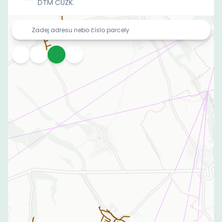
DTM ČÚZK.