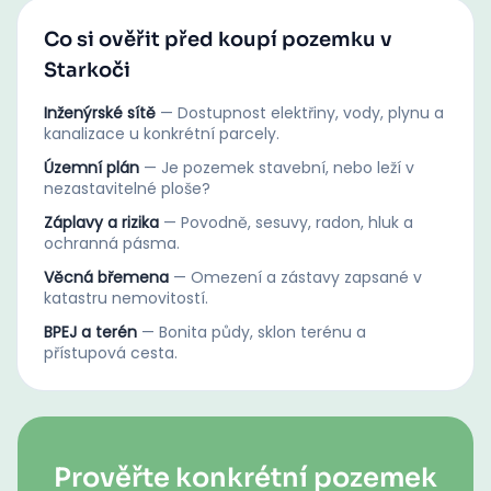
Co si ověřit před koupí pozemku v
Starkoči
Inženýrské sítě
—
Dostupnost elektřiny, vody, plynu a
kanalizace u konkrétní parcely.
Územní plán
—
Je pozemek stavební, nebo leží v
nezastavitelné ploše?
Záplavy a rizika
—
Povodně, sesuvy, radon, hluk a
ochranná pásma.
Věcná břemena
—
Omezení a zástavy zapsané v
katastru nemovitostí.
BPEJ a terén
—
Bonita půdy, sklon terénu a
přístupová cesta.
Prověřte konkrétní pozemek