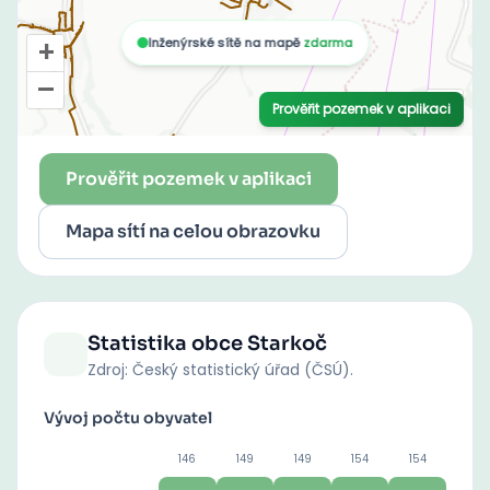
Prověřit pozemek v aplikaci
Mapa sítí na celou obrazovku
Statistika obce
Starkoč
Zdroj: Český statistický úřad (ČSÚ).
Vývoj počtu obyvatel
146
149
149
154
154