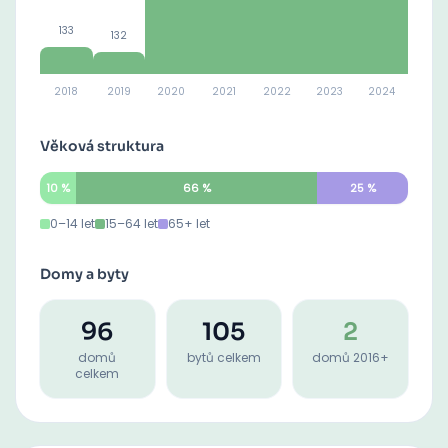
133
132
2018
2019
2020
2021
2022
2023
2024
Věková struktura
10
%
66
%
25
%
0–14 let
15–64 let
65+ let
Domy a byty
96
105
2
domů
bytů celkem
domů 2016+
celkem