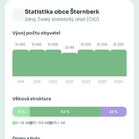
Statistika obce
Šternberk
Zdroj: Český statistický úřad (ČSÚ).
Vývoj počtu obyvatel
13 495
13 440
13 388
13 239
13 264
13 239
13 144
2018
2019
2020
2021
2022
2023
2024
Věková struktura
15
%
62
%
23
%
0–14 let
15–64 let
65+ let
Domy a byty