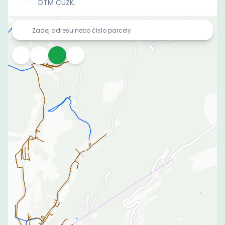
DTM ČÚZK.