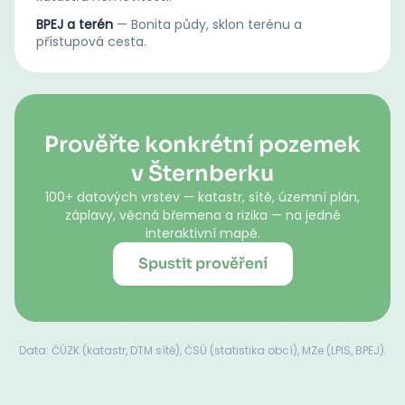
BPEJ a terén
—
Bonita půdy, sklon terénu a
přístupová cesta.
Prověřte konkrétní pozemek
v Šternberku
100+ datových vrstev — katastr, sítě, územní plán,
záplavy, věcná břemena a rizika — na jedné
interaktivní mapě.
Spustit prověření
Data: ČÚZK (katastr, DTM sítě), ČSÚ (statistika obcí), MZe (LPIS, BPEJ).