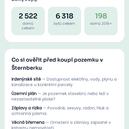
2 522
6 318
198
domů
bytů celkem
domů 2016+
celkem
Co si ověřit před koupí pozemku v
Šternberku
Inženýrské sítě
—
Dostupnost elektřiny, vody, plynu a
kanalizace u konkrétní parcely.
Územní plán
—
Je pozemek stavební, nebo leží v
nezastavitelné ploše?
Záplavy a rizika
—
Povodně, sesuvy, radon, hluk a
ochranná pásma.
Věcná břemena
—
Omezení a zástavy zapsané v
katastru nemovitostí.