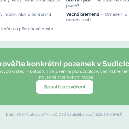
třiny, vody, plynu a kanalizace
Územní plán
—
Je pozemek stav
ploše?
y, radon, hluk a ochranná
Věcná břemena
—
Omezení a z
nemovitostí.
 terénu a přístupová cesta.
rověřte konkrétní pozemek v Sudicí
vých vrstev — katastr, sítě, územní plán, záplavy, věcná břemen
— na jedné interaktivní mapě.
Spustit prověření
Data: ČÚZK (katastr, DTM sítě), ČSÚ (statistika obcí), MZe (LPIS, BPEJ).