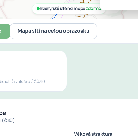
ci
Mapa sítí na celou obrazovku
dicích
(vyhláška / ČÚZK).
ce
d (ČSÚ).
Věková struktura