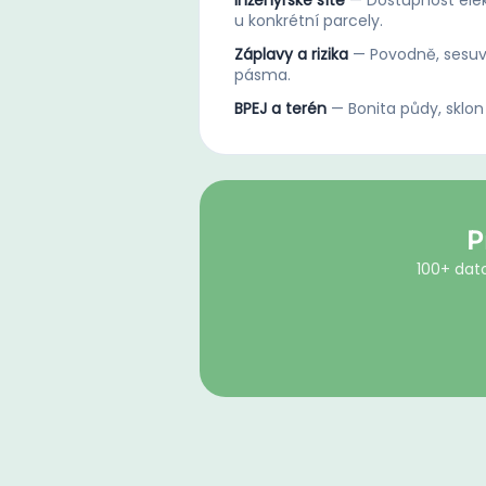
Inženýrské sítě
—
Dostupnost elek
u konkrétní parcely.
Záplavy a rizika
—
Povodně, sesuv
pásma.
BPEJ a terén
—
Bonita půdy, sklon
P
100+ dato