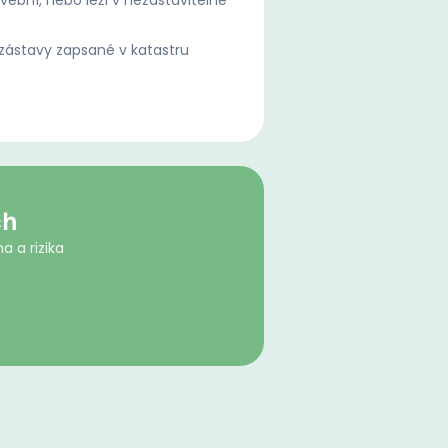
ební, nebo leží v nezastavitelné
ástavy zapsané v katastru
ch
a a rizika