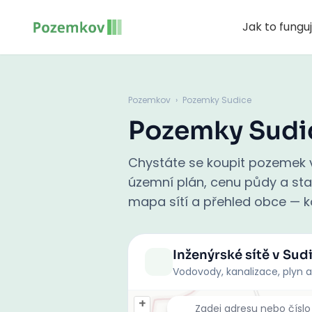
Jak to fungu
Pozemkov
›
Pozemky Sudice
Pozemky Sudi
Chystáte se koupit pozemek v
územní plán, cenu půdy a stati
mapa sítí a přehled obce — ko
Inženýrské sítě
v Sud
Vodovody, kanalizace, plyn a