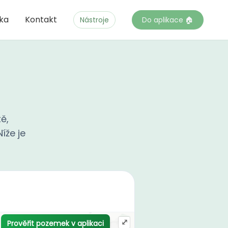
čka
Kontakt
Nástroje
Do aplikace 🏠
ě,
íže je