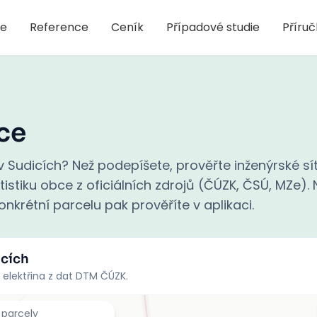
je
Reference
Ceník
Případové studie
Příru
ce
 Sudicích? Než podepíšete, prověřte inženýrské sít
stiku obce z oficiálních zdrojů (ČÚZK, ČSÚ, MZe). N
nkrétní parcelu pak prověříte v aplikaci.
icích
 elektřina z dat DTM ČÚZK.