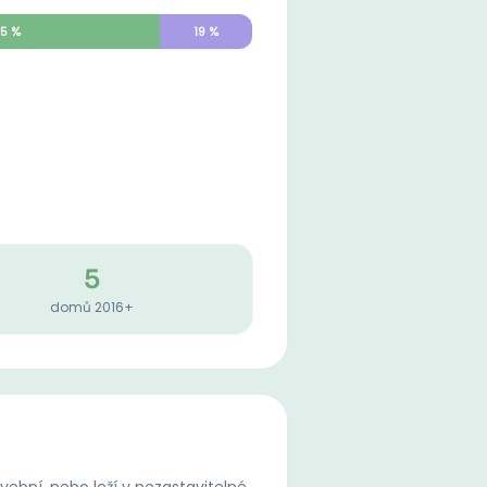
5
%
19
%
5
domů 2016+