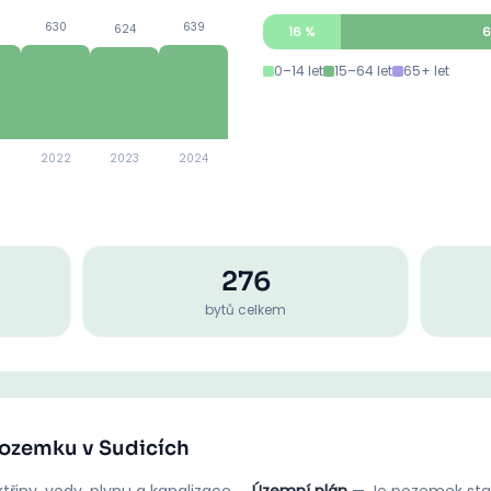
630
639
624
16
%
6
0–14 let
15–64 let
65+ let
2022
2023
2024
276
bytů celkem
pozemku v Sudicích