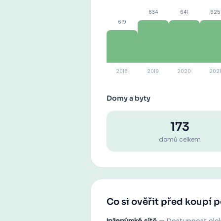
634
641
625
619
2018
2019
2020
2021
Domy a byty
173
domů celkem
Co si ověřit před koupí 