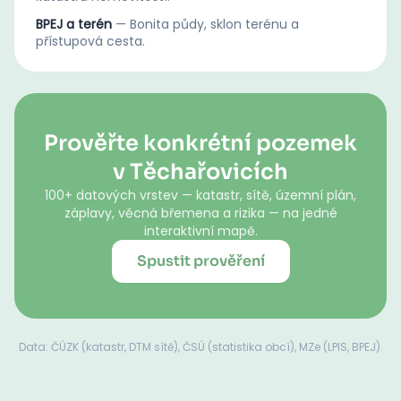
BPEJ a terén
—
Bonita půdy, sklon terénu a
přístupová cesta.
Prověřte konkrétní pozemek
v Těchařovicích
100+ datových vrstev — katastr, sítě, územní plán,
záplavy, věcná břemena a rizika — na jedné
interaktivní mapě.
Spustit prověření
Data: ČÚZK (katastr, DTM sítě), ČSÚ (statistika obcí), MZe (LPIS, BPEJ).