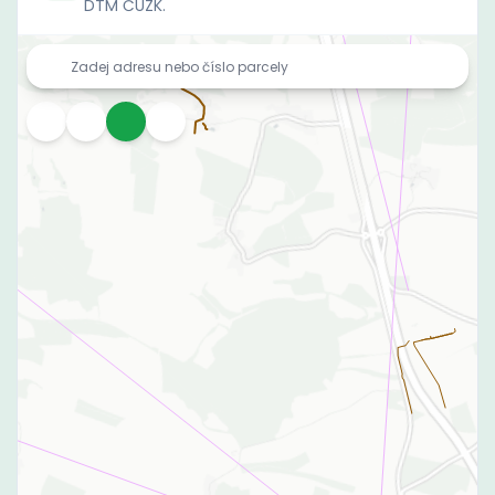
DTM ČÚZK.