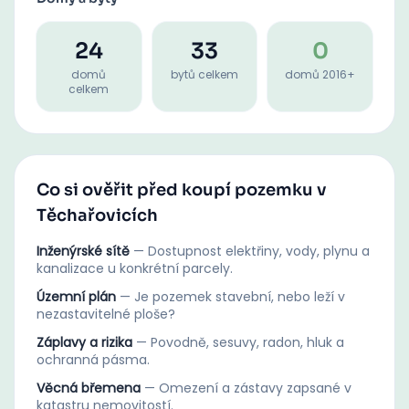
24
33
0
domů
bytů celkem
domů 2016+
celkem
Co si ověřit před koupí pozemku v
Těchařovicích
Inženýrské sítě
—
Dostupnost elektřiny, vody, plynu a
kanalizace u konkrétní parcely.
Územní plán
—
Je pozemek stavební, nebo leží v
nezastavitelné ploše?
Záplavy a rizika
—
Povodně, sesuvy, radon, hluk a
ochranná pásma.
Věcná břemena
—
Omezení a zástavy zapsané v
katastru nemovitostí.