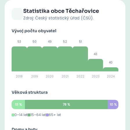
Statistika obce
Těchařovice
Zdroj: Český statistický úřad (ČSÚ).
Vývoj počtu obyvatel
53
50
49
52
51
43
40
2018
2019
2020
2021
2022
2023
2024
Věková struktura
13
%
78
%
10
%
0–14 let
15–64 let
65+ let
Domy a byty