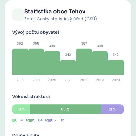
Statistika obce
Tehov
Zdroj: Český statistický úřad (ČSÚ).
Vývoj počtu obyvatel
362
355
357
348
348
342
342
2018
2019
2020
2021
2022
2023
2024
Věková struktura
16
%
63
%
21
%
0–14 let
15–64 let
65+ let
Domy a byty