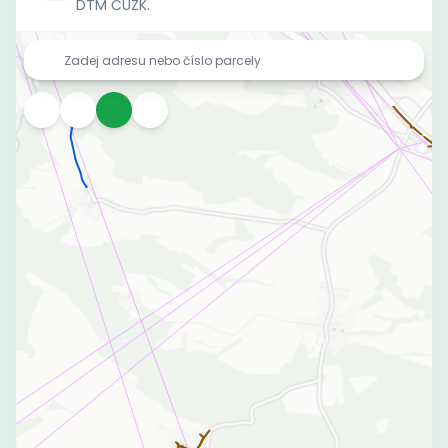
DTM ČÚZK.