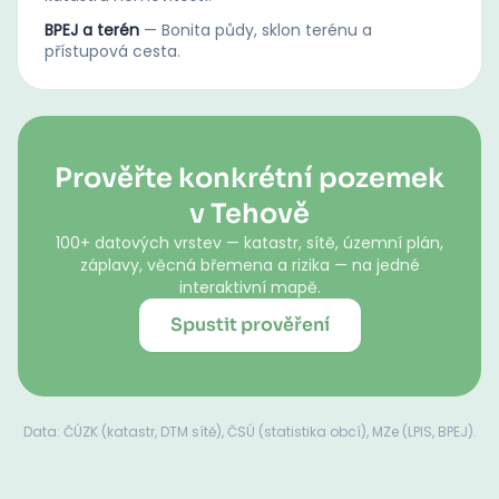
BPEJ a terén
—
Bonita půdy, sklon terénu a
přístupová cesta.
Prověřte konkrétní pozemek
v Tehově
100+ datových vrstev — katastr, sítě, územní plán,
záplavy, věcná břemena a rizika — na jedné
interaktivní mapě.
Spustit prověření
Data: ČÚZK (katastr, DTM sítě), ČSÚ (statistika obcí), MZe (LPIS, BPEJ).